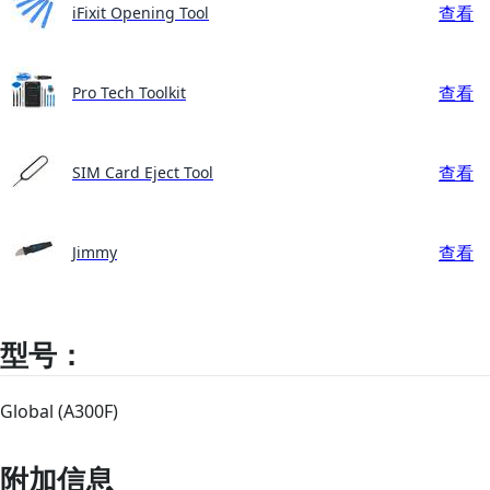
查看
iFixit Opening Tool
查看
Pro Tech Toolkit
查看
SIM Card Eject Tool
查看
Jimmy
型号：
Global (A300F)
附加信息