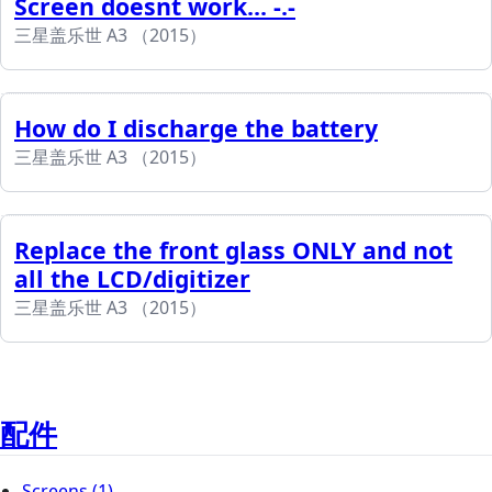
Screen doesnt work... -.-
三星盖乐世 A3 （2015）
How do I discharge the battery
三星盖乐世 A3 （2015）
Replace the front glass ONLY and not
all the LCD/digitizer
三星盖乐世 A3 （2015）
配件
Screens
(1)