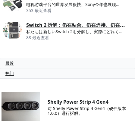
电视游戏平台的世界发展很快。Sony今年也展现对的自己的大招-PS4 Pro，支持4K分辨率电...
353 最近查看
S
witch 2 拆解：仍在粘合、仍在焊接、仍在漂移
私たちは新しいSwitch 2を分解し、実際にどれくらい修理しやすいのか調べてみました。
88 最近查看
最近
热门
Shelly Power Strip 4 Gen4
对 Shelly Power Strip 4 Gen4（硬件版本
1.0.0）进行拆解。