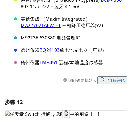
博通/赛普拉斯（Broadcom/Cypress)
BCM4356
802.11ac 2×2 + 蓝牙 4.1 SoC
美信集成 （Maxim Integrated）
MAX77621AEWI+T
三相降压稳压器(x2)
M92T36 630380 电源管理IC
德州仪器
BQ24193
单电池充电器（可能）
德州仪器
TMP451
远程/本地温度传感器
询问修复机器人
11条评论
步骤 12
添加一条评论
添加评论