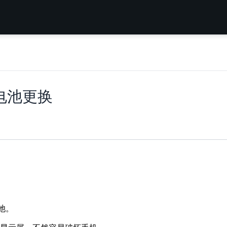
 电池更换
池。