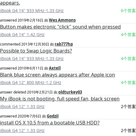
appears.
iBook G4 14" 933 MHz-1.33 GHz
6个答案
Wes Ammons
answered
2019年2月16日
由
Button makes electronic "click" sound when pressed
iBook G4 14" 1.42 GHz
4个答案
rab777hp
commented
2013年12月30日
由
Possible to Swap Logic Boards?
iBook G4 14" 933 MHz-1.33 GHz
4个答案
Axtell
answered
2010年6月11日
由
Blank blue screen always appears after Apple icon
iBook G4 12" 800 MHz-1.2 GHz
4个答案
oldturkey03
answer deleted
2010年2月21日
由
My iBook is not booting, full speed fan, black screen
iBook G4 12" 1.33 GHz
2个答案
Godzil
answered
2020年7月6日
由
install OS X 10.5 from a bootable USB HDD?
iBook G4 12" 1.33 GHz
2个答案