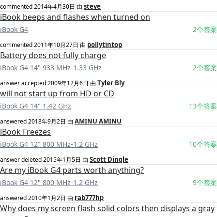
steve
commented
2014年4月30日
由
iBook beeps and flashes when turned on
iBook G4
2个答案
pollytintop
commented
2011年10月27日
由
Battery does not fully charge
iBook G4 14" 933 MHz-1.33 GHz
2个答案
Tyler Bly
answer accepted
2009年12月6日
由
will not start up from HD or CD
iBook G4 14" 1.42 GHz
13个答案
AMINU AMINU
answered
2018年9月2日
由
iBook Freezes
iBook G4 12" 800 MHz-1.2 GHz
10个答案
Scott Dingle
answer deleted
2015年1月5日
由
Are my iBook G4 parts worth anything?
iBook G4 12" 800 MHz-1.2 GHz
9个答案
rab777hp
answered
2010年1月2日
由
Why does my screen flash solid colors then displays a gray