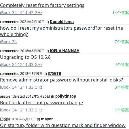
Completely reset from factory settings
iBook G4 14" 1.42 GHz
14个答案
Donald Jones
commented
2021年2月10日
由
how do i reset my administrators password?or reset the
whole thing?
iBook G4
7个答案
JOEL A HANNAH
commented
2018年6月20日
由
Upgrading to OS 10.5.8
iBook G4 12" 1.33 GHz
4个答案
375GTB
commented
2018年3月9日
由
Remove administrator password without reinstall disks?
iBook G4 12" 1.33 GHz
3个答案
pollytintop
answer deleted
2012年5月26日
由
Boot lock after root password change
iBook G4 12" 1.33 GHz
1个答案
mayer
已编辑
2010年6月23日
由
On startup, folder with question mark and finder window