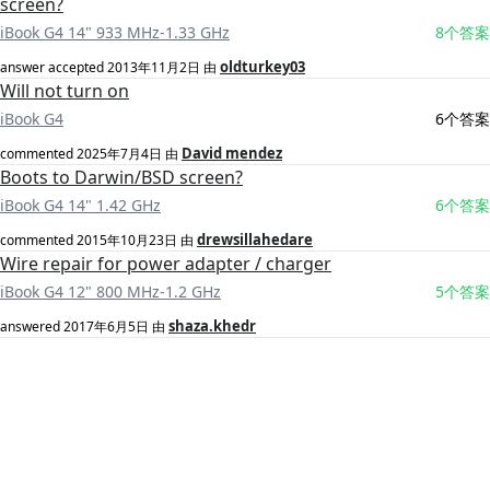
screen?
iBook G4 14" 933 MHz-1.33 GHz
8个答案
oldturkey03
answer accepted
2013年11月2日
由
Will not turn on
iBook G4
6个答案
David mendez
commented
2025年7月4日
由
Boots to Darwin/BSD screen?
iBook G4 14" 1.42 GHz
6个答案
drewsillahedare
commented
2015年10月23日
由
Wire repair for power adapter / charger
iBook G4 12" 800 MHz-1.2 GHz
5个答案
shaza.khedr
answered
2017年6月5日
由