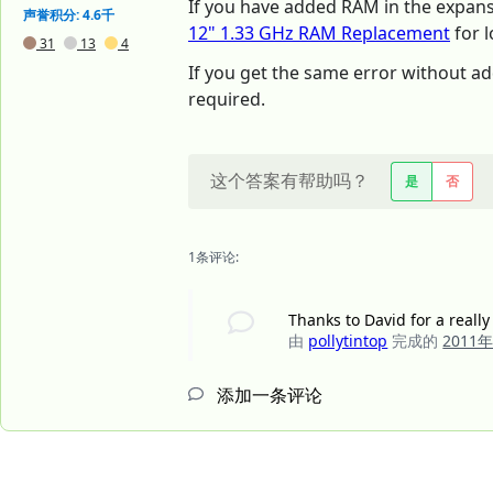
If you have added RAM in the expansion
声誉积分: 4.6千
12" 1.33 GHz RAM Replacement
for l
31
13
4
If you get the same error without ad
required.
这个答案有帮助吗？
是
否
1条评论:
Thanks to David for a reall
由
pollytintop
完成的
2011
添加一条评论