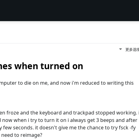
更多选
hes when turned on
mputer to die on me, and now i'm reduced to writing this
een froze and the keyboard and trackpad stopped working. 
 now when i try to turn it on i always get 3 beeps and after
ry few seconds. it doesn't give me the chance to try fsck -fy
 i need to reimage?