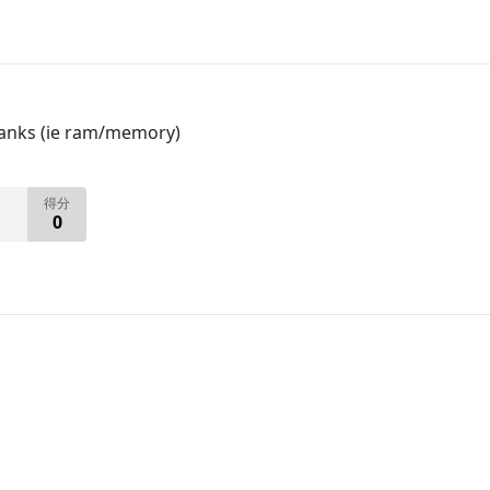
banks (ie ram/memory)
得分
0