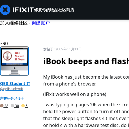
修复你的物品
社区
商店
加入维修社区 -
创建账户
390
发帖于:
2009年11月11日
iBook beeps and flas
My iBook has just become the latest co
QEII Student IT
from a phone's browser.
@qeiistudentit
(iFixit works well on a phone)
声誉积分: 4.8千
I was typing in pages '06 when the scr
28
30
5
held the power button to turn it off and
that the sleep light flashes 4 times eve
or hold c with a hardware test disc. do