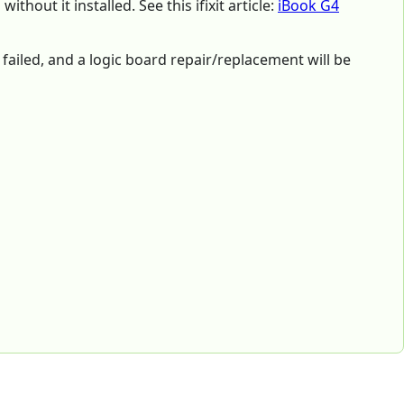
hout it installed. See this ifixit article:
iBook G4
failed, and a logic board repair/replacement will be