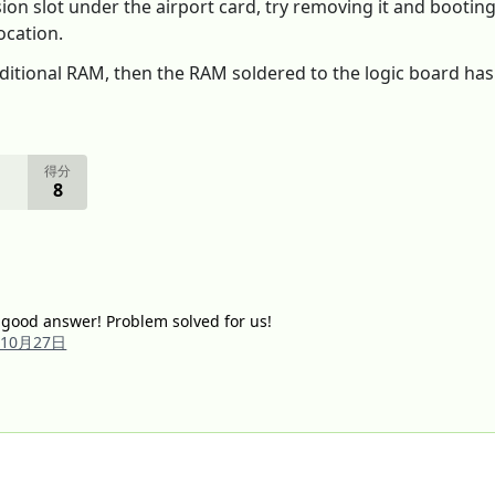
 slot under the airport card, try removing it and booting wit
ocation.
ditional RAM, then the RAM soldered to the logic board has 
得分
8
y good answer! Problem solved for us!
年10月27日