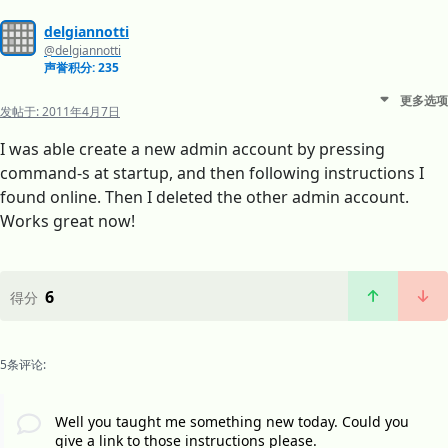
delgiannotti
@delgiannotti
声誉积分: 235
更多选项
发帖于:
2011年4月7日
I was able create a new admin account by pressing
command-s at startup, and then following instructions I
found online. Then I deleted the other admin account.
Works great now!
6
得分
5条评论:
Well you taught me something new today. Could you
give a link to those instructions please.