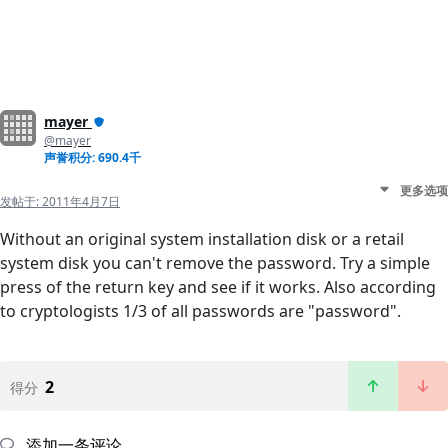
mayer
@mayer
声誉积分: 690.4千
更多选项
发帖于:
2011年4月7日
Without an original system installation disk or a retail
system disk you can't remove the password. Try a simple
press of the return key and see if it works. Also according
to cryptologists 1/3 of all passwords are "password".
2
得分
添加一条评论