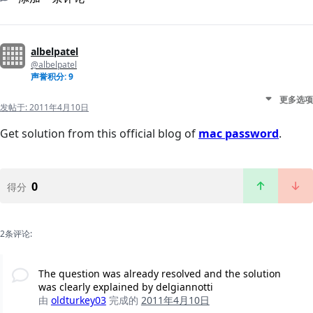
albelpatel
@albelpatel
声誉积分: 9
更多选项
发帖于:
2011年4月10日
Get solution from this official blog of
mac password
.
0
得分
2条评论:
The question was already resolved and the solution
was clearly explained by delgiannotti
由
oldturkey03
完成的
2011年4月10日