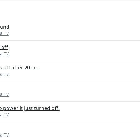
ound
a TV
 off
a TV
 off after 20 sec
a TV
a TV
 power it just turned off.
a TV
a TV