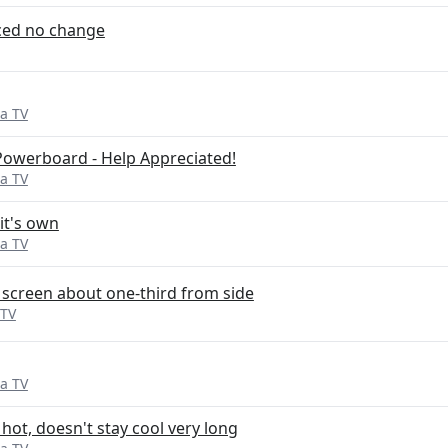
ced no change
a TV
owerboard - Help Appreciated!
a TV
it's own
a TV
of screen about one-third from side
 TV
a TV
hot, doesn't stay cool very long