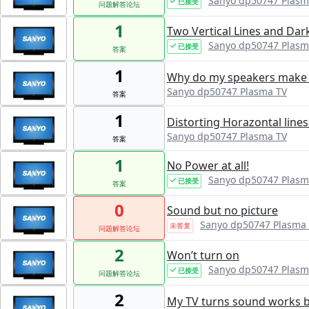
Sanyo dp50747 Plasm
已接受
问题解答论坛
1
Two Vertical Lines and Da
Sanyo dp50747 Plasm
已接受
答案
1
Why do my speakers make a
Sanyo dp50747 Plasma TV
答案
1
Distorting Horazontal lines
Sanyo dp50747 Plasma TV
答案
1
No Power at all!
Sanyo dp50747 Plasm
已接受
答案
0
Sound but no picture
Sanyo dp50747 Plasma
未答复
问题解答论坛
2
Won’t turn on
Sanyo dp50747 Plasm
已接受
问题解答论坛
2
My TV turns sound works b