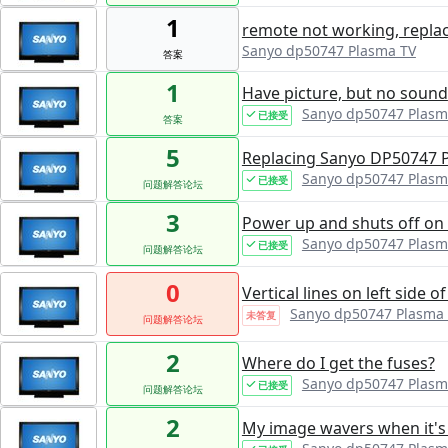
1
remote not working, repla
Sanyo dp50747 Plasma TV
答案
1
Have picture, but no sound
Sanyo dp50747 Plasm
已接受
答案
5
Replacing Sanyo DP50747 P
Sanyo dp50747 Plasm
已接受
问题解答论坛
3
Power up and shuts off on 
Sanyo dp50747 Plasm
已接受
问题解答论坛
0
Vertical lines on left side 
Sanyo dp50747 Plasma
未答复
问题解答论坛
2
Where do I get the fuses?
Sanyo dp50747 Plasm
已接受
问题解答论坛
2
My image wavers when it's 