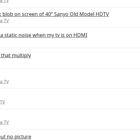
a TV
rk blob on screen of 40” Sanyo Old Model HDTV
a TV
 static noise when my tv is on HDMI
 that multiply
a TV
 TV
a TV
ut no picture