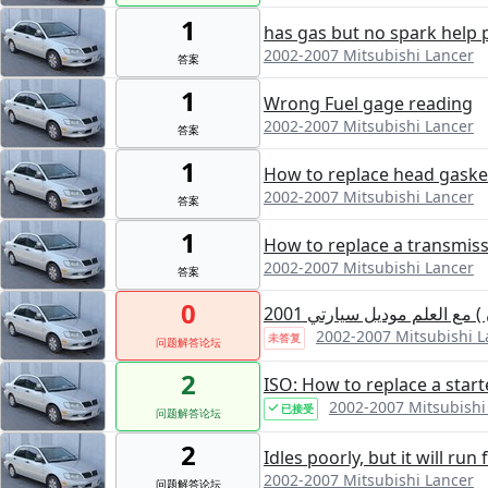
1
has gas but no spark help 
2002-2007 Mitsubishi Lancer
答案
1
Wrong Fuel gage reading
2002-2007 Mitsubishi Lancer
答案
1
How to replace head gaske
2002-2007 Mitsubishi Lancer
答案
1
How to replace a transmis
2002-2007 Mitsubishi Lancer
答案
0
ع العلم موديل سيارتي 2001
2002-2007 Mitsubishi L
未答复
问题解答论坛
2
ISO: How to replace a starte
2002-2007 Mitsubishi
已接受
问题解答论坛
2
Idles poorly, but it will ru
2002-2007 Mitsubishi Lancer
问题解答论坛