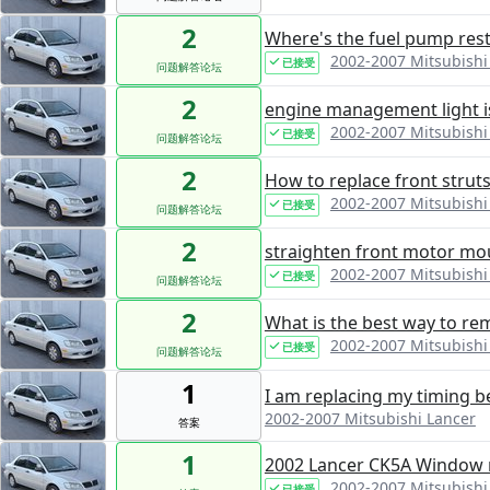
2
Where's the fuel pump rest
2002-2007 Mitsubishi
已接受
问题解答论坛
2
engine management light is
2002-2007 Mitsubishi
已接受
问题解答论坛
2
How to replace front strut
2002-2007 Mitsubishi
已接受
问题解答论坛
2
straighten front motor mo
2002-2007 Mitsubishi
已接受
问题解答论坛
2
What is the best way to re
2002-2007 Mitsubishi
已接受
问题解答论坛
1
I am replacing my timing b
2002-2007 Mitsubishi Lancer
答案
1
2002 Lancer CK5A Window n
2002-2007 Mitsubishi
已接受