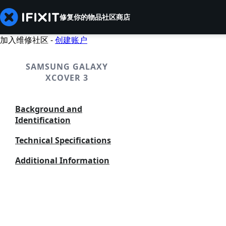
修复你的物品
社区
商店
加入维修社区 -
创建账户
SAMSUNG GALAXY
XCOVER 3
Background and
Identification
Technical Specifications
Additional Information