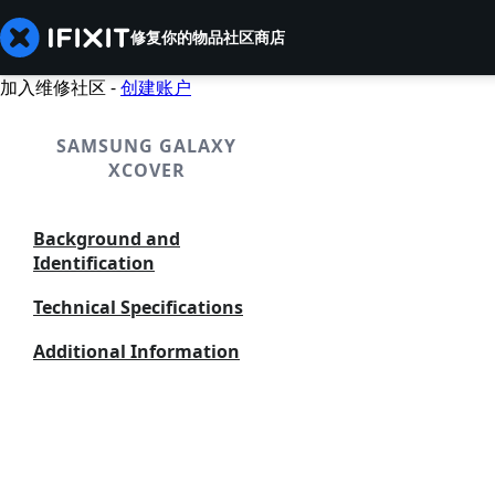
修复你的物品
社区
商店
加入维修社区 -
创建账户
SAMSUNG GALAXY
XCOVER
Background and
Identification
Technical Specifications
Additional Information