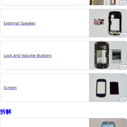
EN
External Speaker
EN
Lock and Volume Buttons
EN
Screen
EN
拆​解