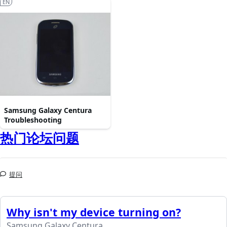
EN
Samsung Galaxy Centura
Troubleshooting
热门论坛问题
提问
Why isn't my device turning on?
Samsung Galaxy Centura