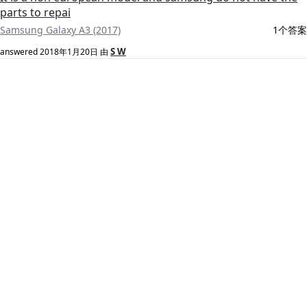
parts to repai
Samsung Galaxy A3 (2017)
1个答案
S W
answered
2018年1月20日
由