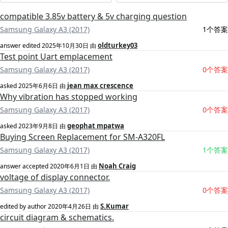
compatible 3.85v battery & 5v charging question
Samsung Galaxy A3 (2017)
1个答案
oldturkey03
answer edited
2025年10月30日
由
Test point Uart emplacement
Samsung Galaxy A3 (2017)
0个答案
jean max crescence
asked
2025年6月6日
由
Why vibration has stopped working
Samsung Galaxy A3 (2017)
0个答案
geophat mpatwa
asked
2023年9月8日
由
Buying Screen Replacement for SM-A320FL
Samsung Galaxy A3 (2017)
1个答案
Noah Craig
answer accepted
2020年6月1日
由
voltage of display connector.
Samsung Galaxy A3 (2017)
0个答案
S.Kumar
edited by author
2020年4月26日
由
circuit diagram & schematics.