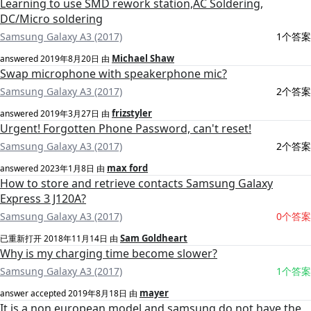
Learning to use SMD rework station,AC Soldering,
DC/Micro soldering
Samsung Galaxy A3 (2017)
1个答案
Michael Shaw
answered
2019年8月20日
由
Swap microphone with speakerphone mic?
Samsung Galaxy A3 (2017)
2个答案
frizstyler
answered
2019年3月27日
由
Urgent! Forgotten Phone Password, can't reset!
Samsung Galaxy A3 (2017)
2个答案
max ford
answered
2023年1月8日
由
How to store and retrieve contacts Samsung Galaxy
Express 3 J120A?
Samsung Galaxy A3 (2017)
0个答案
Sam Goldheart
已重新打开
2018年11月14日
由
Why is my charging time become slower?
Samsung Galaxy A3 (2017)
1个答案
mayer
answer accepted
2019年8月18日
由
It is a non european model and samsung do not have the