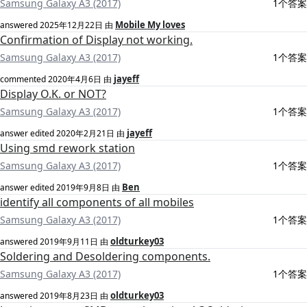
Samsung Galaxy A3 (2017)
1个答案
Mobile My loves
answered
2025年12月22日
由
Confirmation of Display not working.
Samsung Galaxy A3 (2017)
1个答案
jayeff
commented
2020年4月6日
由
Display O.K. or NOT?
Samsung Galaxy A3 (2017)
1个答案
jayeff
answer edited
2020年2月21日
由
Using smd rework station
Samsung Galaxy A3 (2017)
1个答案
Ben
answer edited
2019年9月8日
由
identify all components of all mobiles
Samsung Galaxy A3 (2017)
1个答案
oldturkey03
answered
2019年9月11日
由
Soldering and Desoldering components.
Samsung Galaxy A3 (2017)
1个答案
oldturkey03
answered
2019年8月23日
由