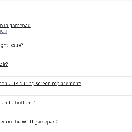
en in gamepad
ePad
ight issue?
air?
on CLIP during screen replacement!
l and z buttons?
izer on the Wii U gamepad?