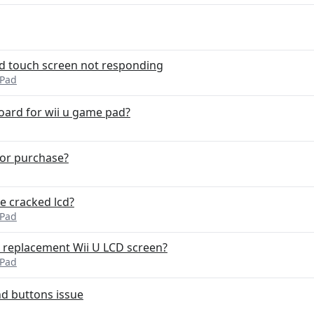
d touch screen not responding
ePad
oard for wii u game pad?
for purchase?
e cracked lcd?
ePad
w replacement Wii U LCD screen?
ePad
nd buttons issue