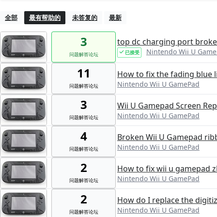
全部
最有帮助的
未答复的
最新
3
top dc charging port brok
Nintendo Wii U Gam
已接受
问题解答论坛
11
How to fix the fading blue l
Nintendo Wii U GamePad
问题解答论坛
3
Wii U Gamepad Screen Rep
Nintendo Wii U GamePad
问题解答论坛
4
Broken Wii U Gamepad ribb
Nintendo Wii U GamePad
问题解答论坛
2
How to fix wii u gamepad z
Nintendo Wii U GamePad
问题解答论坛
2
How do I replace the digit
Nintendo Wii U GamePad
问题解答论坛