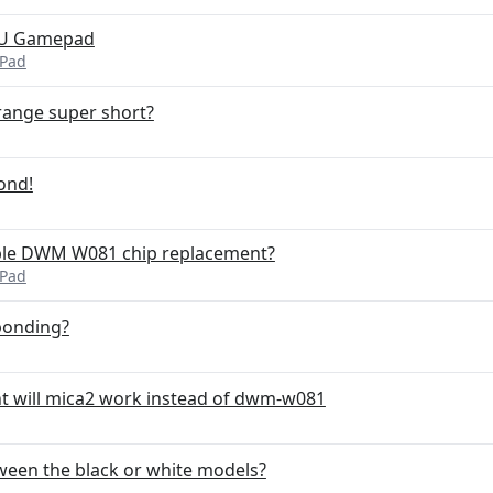
i U Gamepad
ePad
ange super short?
ond!
iable DWM W081 chip replacement?
ePad
ponding?
nt will mica2 work instead of dwm-w081
tween the black or white models?