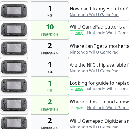
1
How can I fix my B button?
Nintendo Wii U GamePad
答案
10
Wii U GamePad buttons an
Nintendo Wii U Gam
已接受
问题解答论坛
2
Where can I get a motherb
Nintendo Wii U GamePad
问题解答论坛
1
Are the NFC chip available 
Nintendo Wii U GamePad
答案
1
Looking for guide to replac
Nintendo Wii U Gam
已接受
答案
2
Where is best to find a ne
Nintendo Wii U Gam
已接受
问题解答论坛
2
Wii U Gamepad Digitizer a
Nintendo Wii U GamePad
问题解答论坛