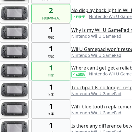
2
No display backlight in Wi
Nintendo Wii U Gam
已接受
问题解答论坛
1
Why is my Wii U GamePad r
Nintendo Wii U GamePad
答案
1
Wii U Gamepad won't resp
Nintendo Wii U GamePad
答案
1
Where can I get get a rel
Nintendo Wii U Gam
已接受
答案
1
Touchpad Is no longer res
Nintendo Wii U GamePad
答案
1
WiFi blue tooth replaceme
Nintendo Wii U GamePad
答案
1
Is there any difference be
Nintendo Wii U GamePad