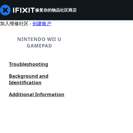
修复你的物品
社区
商店
加入维修社区 -
创建账户
NINTENDO WII U
GAMEPAD
Troubleshooting
Background and
Identification
Additional Information