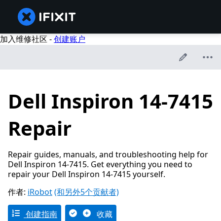
加入维修社区 -
创建账户
Dell Inspiron 14-7415
Repair
Repair guides, manuals, and troubleshooting help for
Dell Inspiron 14-7415. Get everything you need to
repair your Dell Inspiron 14-7415 yourself.
作者:
iRobot
(和另外5个贡献者)
创建指南
收藏