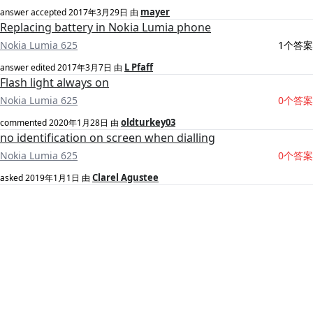
mayer
answer accepted
2017年3月29日
由
Replacing battery in Nokia Lumia phone
Nokia Lumia 625
1个答案
L Pfaff
answer edited
2017年3月7日
由
Flash light always on
Nokia Lumia 625
0个答案
oldturkey03
commented
2020年1月28日
由
no identification on screen when dialling
Nokia Lumia 625
0个答案
Clarel Agustee
asked
2019年1月1日
由