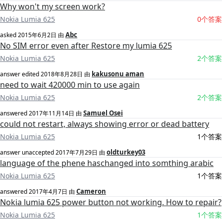
Why won't my screen work?
Nokia Lumia 625
0个答案
Abc
asked
2015年6月2日
由
No SIM error even after Restore my lumia 625
Nokia Lumia 625
2个答案
kakusonu aman
answer edited
2018年8月28日
由
need to wait 420000 min to use again
Nokia Lumia 625
2个答案
Samuel Osei
answered
2017年11月14日
由
could not restart, always showing error or dead battery
Nokia Lumia 625
1个答案
oldturkey03
answer unaccepted
2017年7月29日
由
language of the phene haschanged into somthing arabic
Nokia Lumia 625
1个答案
Cameron
answered
2017年4月7日
由
Nokia lumia 625 power button not working. How to repair?
Nokia Lumia 625
1个答案