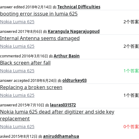
Technical Difficulties
answer edited
2018年2月14日
由
booting error isssue in lumia 625
Nokia Lumia 625
2个答案
Karangula Nagarajugoud
answered
2017年8月6日
由
Internal Antenna seems damaged
Nokia Lumia 625
2个答案
Arthur Basin
commented
2016年3月16日
由
Black screen after fall
Nokia Lumia 625
1个答案
oldturkey03
answer accepted
2018年6月24日
由
Replacing a broken screen
Nokia Lumia 625
1个答案
lauras031572
answered
2015年7月10日
由
Nokia lumia 625 dead after digitizer and side key
replacement
Nokia Lumia 625
0个答案
aniruddhamahua
asked
2015年8月12日
由