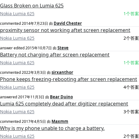
Glass Broken on Lumia 625
Nokia Lumia 625
1个答案
David Chester
commented
2014年7月23日
由
proximity sensor not working aftet screen replacement
Nokia Lumia 625
2个答案
Steve
answer edited
2015年10月7日
由
Battery not charging after screen replacement
Nokia Lumia 625
1个答案
sirxanthor
commented
2022年3月3日
由
Phone keeps freezing-rebooting after screen replacement
Nokia Lumia 625
4个答案
Bear Duino
answered
2017年11月3日
由
Lumia 625 completely dead after digitizer replacement
Nokia Lumia 625
3个答案
Maxmm
commented
2017年4月5日
由
Why is my phone unable to charge a battery.
Nokia Lumia 625
2个答案