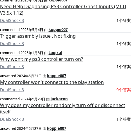
koppie007
commented
2025年7月8日
由
Need Help Diagnosing PS3 Controller Ghost Inputs (MCU
V3.5x 1.12)
DualShock 3
1个答案
koppie007
commented
2025年5月4日
由
Trigger assembly issue . Not fixing
DualShock 3
1个答案
Logixal
commented
2025年1月8日
由
Why won’t my ps3 controller turn on?
DualShock 3
1个答案
koppie007
answered
2024年6月21日
由
My controller won't connect to the play station
DualShock 3
0个答案
jackacon
commented
2024年5月29日
由
Why does my controller randomly turn off or disconnect
itself
DualShock 3
1个答案
koppie007
answered
2024年5月27日
由