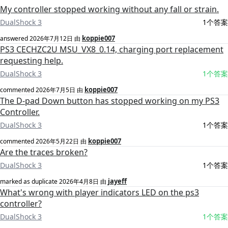
My controller stopped working without any fall or strain.
DualShock 3
1个答案
koppie007
answered
2026年7月12日
由
PS3 CECHZC2U MSU_VX8_0.14, charging port replacement
requesting help.
DualShock 3
1个答案
koppie007
commented
2026年7月5日
由
The D-pad Down button has stopped working on my PS3
Controller.
DualShock 3
1个答案
koppie007
commented
2026年5月22日
由
Are the traces broken?
DualShock 3
1个答案
jayeff
marked as duplicate
2026年4月8日
由
What's wrong with player indicators LED on the ps3
controller?
DualShock 3
1个答案