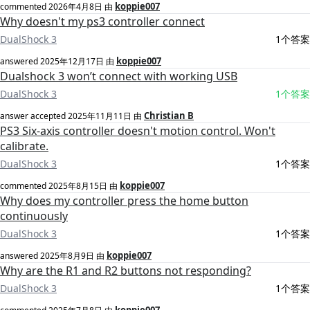
koppie007
commented
2026年4月8日
由
Why doesn't my ps3 controller connect
DualShock 3
1个答案
koppie007
answered
2025年12月17日
由
Dualshock 3 won’t connect with working USB
DualShock 3
1个答案
Christian B
answer accepted
2025年11月11日
由
PS3 Six-axis controller doesn't motion control. Won't
calibrate.
DualShock 3
1个答案
koppie007
commented
2025年8月15日
由
Why does my controller press the home button
continuously
DualShock 3
1个答案
koppie007
answered
2025年8月9日
由
Why are the R1 and R2 buttons not responding?
DualShock 3
1个答案