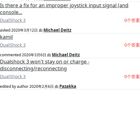
Is there a fix for an improper joystick input signal (and
console...
DualShock 3
0个答案
Michael Deitz
asked
2020年3月12日
由
kamil
DualShock 3
0个答案
Michael Deitz
commented
2020年3月6日
由
Dualshock 3 won't stay on or charge -
disconnecting/reconnecting
DualShock 3
0个答案
Pazakka
edited by author
2020年2月6日
由