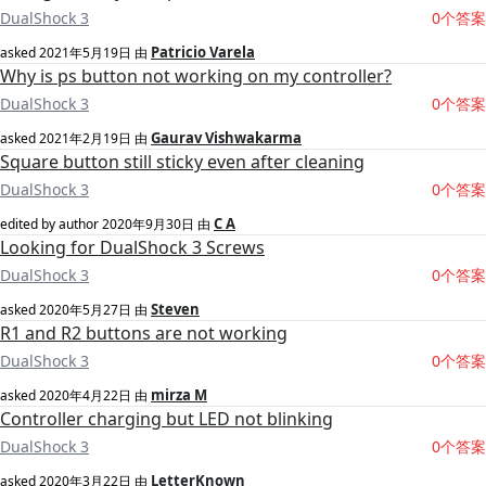
DualShock 3
0个答案
Patricio Varela
asked
2021年5月19日
由
Why is ps button not working on my controller?
DualShock 3
0个答案
Gaurav Vishwakarma
asked
2021年2月19日
由
Square button still sticky even after cleaning
DualShock 3
0个答案
C A
edited by author
2020年9月30日
由
Looking for DualShock 3 Screws
DualShock 3
0个答案
Steven
asked
2020年5月27日
由
R1 and R2 buttons are not working
DualShock 3
0个答案
mirza M
asked
2020年4月22日
由
Controller charging but LED not blinking
DualShock 3
0个答案
LetterKnown
asked
2020年3月22日
由