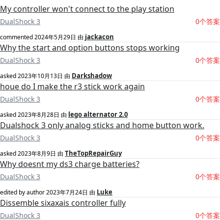
My controller won't connect to the play station
DualShock 3
0个答案
jackacon
commented
2024年5月29日
由
Why the start and option buttons stops working
DualShock 3
0个答案
Darkshadow
asked
2023年10月13日
由
houe do I make the r3 stick work again
DualShock 3
0个答案
lego alternator 2.0
asked
2023年8月28日
由
Dualshock 3 only analog sticks and home button work.
DualShock 3
0个答案
TheTopRepairGuy
asked
2023年8月9日
由
Why doesnt my ds3 charge batteries?
DualShock 3
0个答案
Luke
edited by author
2023年7月24日
由
Dissemble sixaxais controller fully
DualShock 3
0个答案