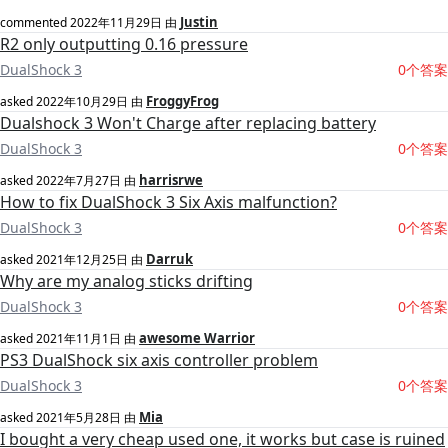
Justin
commented
2022年11月29日
由
R2 only outputting 0.16 pressure
DualShock 3
0个答案
FroggyFrog
asked
2022年10月29日
由
Dualshock 3 Won't Charge after replacing battery
DualShock 3
0个答案
harrisrwe
asked
2022年7月27日
由
How to fix DualShock 3 Six Axis malfunction?
DualShock 3
0个答案
Darruk
asked
2021年12月25日
由
Why are my analog sticks drifting
DualShock 3
0个答案
awesome Warrior
asked
2021年11月1日
由
PS3 DualShock six axis controller problem
DualShock 3
0个答案
Mia
asked
2021年5月28日
由
I bought a very cheap used one, it works but case is ruined