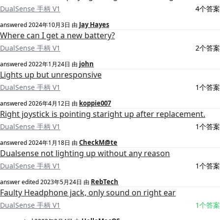
DualSense 手柄 V1
4个答案
Jay Hayes
answered
2024年10月3日
由
Where can I get a new battery?
DualSense 手柄 V1
2个答案
john
answered
2022年1月24日
由
Lights up but unresponsive
DualSense 手柄 V1
1个答案
koppie007
answered
2026年4月12日
由
Right joystick is pointing staright up after replacement.
DualSense 手柄 V1
1个答案
CheckM@te
answered
2024年1月18日
由
Dualsense not lighting up without any reason
DualSense 手柄 V1
1个答案
RebTech
answer edited
2023年5月24日
由
Faulty Headphone jack, only sound on right ear
DualSense 手柄 V1
1个答案