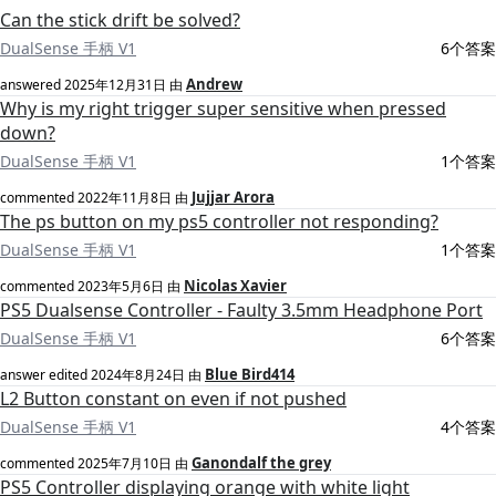
Can the stick drift be solved?
DualSense 手柄 V1
6个答案
Andrew
answered
2025年12月31日
由
Why is my right trigger super sensitive when pressed
down?
DualSense 手柄 V1
1个答案
Jujjar Arora
commented
2022年11月8日
由
The ps button on my ps5 controller not responding?
DualSense 手柄 V1
1个答案
Nicolas Xavier
commented
2023年5月6日
由
PS5 Dualsense Controller - Faulty 3.5mm Headphone Port
DualSense 手柄 V1
6个答案
Blue Bird414
answer edited
2024年8月24日
由
L2 Button constant on even if not pushed
DualSense 手柄 V1
4个答案
Ganondalf the grey
commented
2025年7月10日
由
PS5 Controller displaying orange with white light