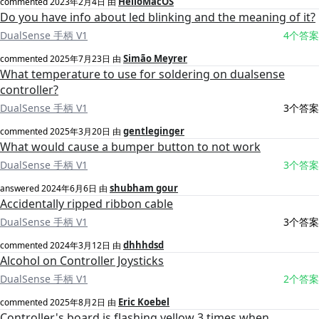
HelloMacOS
commented
2023年2月4日
由
Do you have info about led blinking and the meaning of it?
DualSense 手柄 V1
4个答案
Simão Meyrer
commented
2025年7月23日
由
What temperature to use for soldering on dualsense
controller?
DualSense 手柄 V1
3个答案
gentleginger
commented
2025年3月20日
由
What would cause a bumper button to not work
DualSense 手柄 V1
3个答案
shubham gour
answered
2024年6月6日
由
Accidentally ripped ribbon cable
DualSense 手柄 V1
3个答案
dhhhdsd
commented
2024年3月12日
由
Alcohol on Controller Joysticks
DualSense 手柄 V1
2个答案
Eric Koebel
commented
2025年8月2日
由
Controller's board is flashing yellow 3 times when