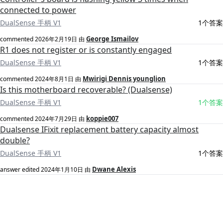
connected to power
DualSense 手柄 V1
1个答案
George Ismailov
commented
2026年2月19日
由
R1 does not register or is constantly engaged
DualSense 手柄 V1
1个答案
Mwirigi Dennis younglion
commented
2024年8月1日
由
Is this motherboard recoverable? (Dualsense)
DualSense 手柄 V1
1个答案
koppie007
commented
2024年7月29日
由
Dualsense IFixit replacement battery capacity almost
double?
DualSense 手柄 V1
1个答案
Dwane Alexis
answer edited
2024年1月10日
由