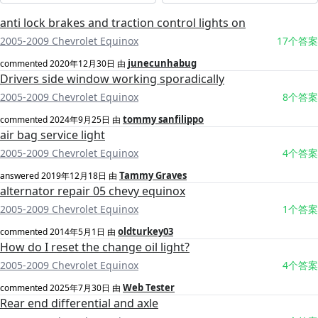
anti lock brakes and traction control lights on
2005-2009 Chevrolet Equinox
17个答案
junecunhabug
commented
2020年12月30日
由
Drivers side window working sporadically
2005-2009 Chevrolet Equinox
8个答案
tommy sanfilippo
commented
2024年9月25日
由
air bag service light
2005-2009 Chevrolet Equinox
4个答案
Tammy Graves
answered
2019年12月18日
由
alternator repair 05 chevy equinox
2005-2009 Chevrolet Equinox
1个答案
oldturkey03
commented
2014年5月1日
由
How do I reset the change oil light?
2005-2009 Chevrolet Equinox
4个答案
Web Tester
commented
2025年7月30日
由
Rear end differential and axle