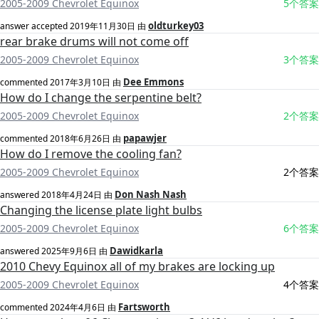
2005-2009 Chevrolet Equinox
5个答案
oldturkey03
answer accepted
2019年11月30日
由
rear brake drums will not come off
2005-2009 Chevrolet Equinox
3个答案
Dee Emmons
commented
2017年3月10日
由
How do I change the serpentine belt?
2005-2009 Chevrolet Equinox
2个答案
papawjer
commented
2018年6月26日
由
How do I remove the cooling fan?
2005-2009 Chevrolet Equinox
2个答案
Don Nash Nash
answered
2018年4月24日
由
Changing the license plate light bulbs
2005-2009 Chevrolet Equinox
6个答案
Dawidkarla
answered
2025年9月6日
由
2010 Chevy Equinox all of my brakes are locking up
2005-2009 Chevrolet Equinox
4个答案
Fartsworth
commented
2024年4月6日
由