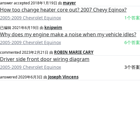
mayer
answer accepted
2018年1月19日
由
How too change heater core out? 2007 Chevy Eqinox?
2005-2009 Chevrolet Equinox
1个答案
knipwim
已编辑
2021年6月19日
由
Why does my engine make a noise when my vehicle idles?
2005-2009 Chevrolet Equinox
6个答案
ROBIN MARIE CARY
commented
2023年2月21日
由
Driver side front door wiring diagram
2005-2009 Chevrolet Equinox
3个答案
Joseph Vincens
answered
2020年6月3日
由