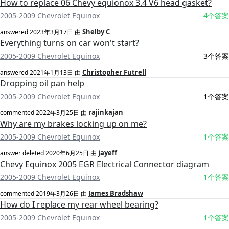
How to replace 06 Chevy equionox 3.4 V6 head gasket?
2005-2009 Chevrolet Equinox
4个答案
Shelby C
answered
2023年3月17日
由
Everything turns on car won't start?
2005-2009 Chevrolet Equinox
3个答案
Christopher Futrell
answered
2021年1月13日
由
Dropping oil pan help
2005-2009 Chevrolet Equinox
1个答案
rajinkajan
commented
2022年3月25日
由
Why are my brakes locking up on me?
2005-2009 Chevrolet Equinox
1个答案
jayeff
answer deleted
2020年6月25日
由
Chevy Equinox 2005 EGR Electrical Connector diagram
2005-2009 Chevrolet Equinox
1个答案
James Bradshaw
commented
2019年3月26日
由
How do I replace my rear wheel bearing?
2005-2009 Chevrolet Equinox
1个答案