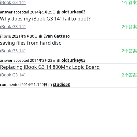
iBook G3 14"
1个答案
oldturkey03
answer accepted
2014年5月25日
由
Why does my iBook G3 14" fail to boot?
iBook G3 14"
2个答案
Evan Gattuso
已编辑
2021年9月30日
由
saving files from hard disc
iBook G3 14"
2个答案
oldturkey03
answer accepted
2014年3月23日
由
Replacing iBook G3 14 800Mhz Logic Board
iBook G3 14"
2个答案
studio58
commented
2014年1月29日
由