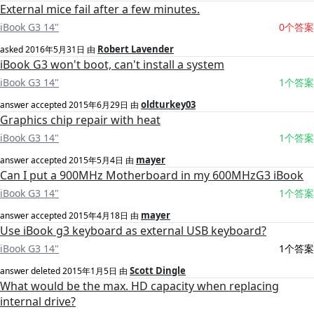
External mice fail after a few minutes.
iBook G3 14"
0个答案
Robert Lavender
asked
2016年5月31日
由
iBook G3 won't boot, can't install a system
iBook G3 14"
1个答案
oldturkey03
answer accepted
2015年6月29日
由
Graphics chip repair with heat
iBook G3 14"
1个答案
mayer
answer accepted
2015年5月4日
由
Can I put a 900MHz Motherboard in my 600MHzG3 iBook
iBook G3 14"
1个答案
mayer
answer accepted
2015年4月18日
由
Use iBook g3 keyboard as external USB keyboard?
iBook G3 14"
1个答案
Scott Dingle
answer deleted
2015年1月5日
由
What would be the max. HD capacity when replacing
internal drive?