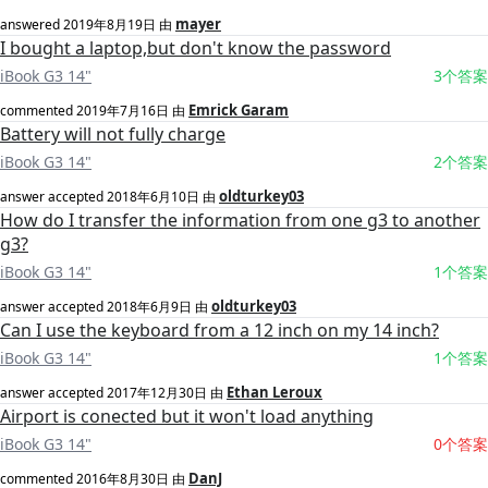
mayer
answered
2019年8月19日
由
I bought a laptop,but don't know the password
iBook G3 14"
3个答案
Emrick Garam
commented
2019年7月16日
由
Battery will not fully charge
iBook G3 14"
2个答案
oldturkey03
answer accepted
2018年6月10日
由
How do I transfer the information from one g3 to another
g3?
iBook G3 14"
1个答案
oldturkey03
answer accepted
2018年6月9日
由
Can I use the keyboard from a 12 inch on my 14 inch?
iBook G3 14"
1个答案
Ethan Leroux
answer accepted
2017年12月30日
由
Airport is conected but it won't load anything
iBook G3 14"
0个答案
DanJ
commented
2016年8月30日
由