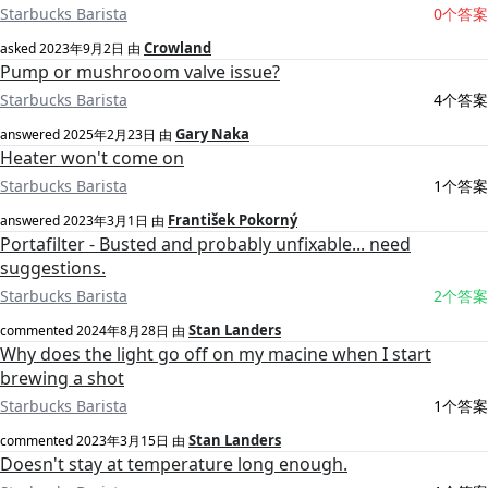
Starbucks Barista
0个答案
Crowland
asked
2023年9月2日
由
Pump or mushrooom valve issue?
Starbucks Barista
4个答案
Gary Naka
answered
2025年2月23日
由
Heater won't come on
Starbucks Barista
1个答案
František Pokorný
answered
2023年3月1日
由
Portafilter - Busted and probably unfixable... need
suggestions.
Starbucks Barista
2个答案
Stan Landers
commented
2024年8月28日
由
Why does the light go off on my macine when I start
brewing a shot
Starbucks Barista
1个答案
Stan Landers
commented
2023年3月15日
由
Doesn't stay at temperature long enough.