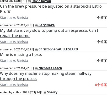
David layton
asked
2021年8月6日
由
Can the brew pressure be adjusted on a starbucks Estro
Profi?
Starbucks Barista
1个答案
Gary Naka
answered
2025年2月23日
由
My Batista is very slow to pump out an espresso. Can I
repair the pump
Starbucks Barista
1个答案
Christophe VAULLEGEARD
answered
2021年6月29日
由
Mine is missing a hose.
Starbucks Barista
1个答案
Nicholas Leach
answered
2021年4月15日
由
Why does my machine stop making steam halfway
through the process
Starbucks Barista
0个答案
Sherry
edited by author
2021年2月24日
由