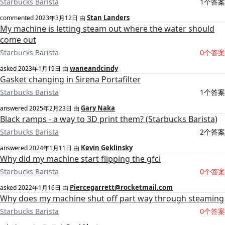
Starbucks Barista
1个答案
Stan Landers
commented
2023年3月12日
由
My machine is letting steam out where the water should
come out
Starbucks Barista
0个答案
waneandcindy
asked
2023年1月19日
由
Gasket changing in Sirena Portafilter
Starbucks Barista
1个答案
Gary Naka
answered
2025年2月23日
由
Black ramps - a way to 3D print them? (Starbucks Barista)
Starbucks Barista
2个答案
Kevin Geklinsky
answered
2024年1月11日
由
Why did my machine start flipping the gfci
Starbucks Barista
0个答案
Piercegarrett@rocketmail.com
asked
2022年1月16日
由
Why does my machine shut off part way through steaming
Starbucks Barista
0个答案