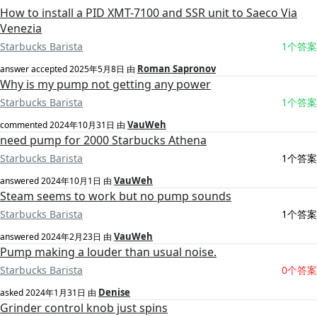
How to install a PID XMT-7100 and SSR unit to Saeco Via
Venezia
Starbucks Barista
1个答案
Roman Sapronov
answer accepted
2025年5月8日
由
Why is my pump not getting any power
Starbucks Barista
1个答案
VauWeh
commented
2024年10月31日
由
need pump for 2000 Starbucks Athena
Starbucks Barista
1个答案
VauWeh
answered
2024年10月1日
由
Steam seems to work but no pump sounds
Starbucks Barista
1个答案
VauWeh
answered
2024年2月23日
由
Pump making a louder than usual noise.
Starbucks Barista
0个答案
Denise
asked
2024年1月31日
由
Grinder control knob just spins