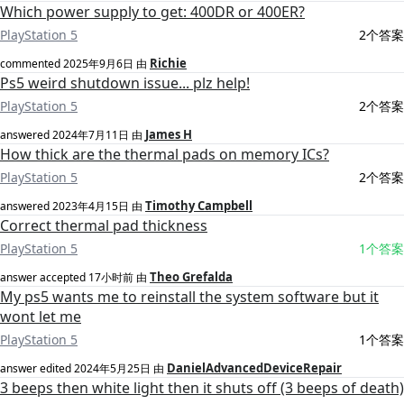
Which power supply to get: 400DR or 400ER?
PlayStation 5
2个答案
Richie
commented
2025年9月6日
由
Ps5 weird shutdown issue... plz help!
PlayStation 5
2个答案
James H
answered
2024年7月11日
由
How thick are the thermal pads on memory ICs?
PlayStation 5
2个答案
Timothy Campbell
answered
2023年4月15日
由
Correct thermal pad thickness
PlayStation 5
1个答案
Theo Grefalda
answer accepted
17小时前
由
My ps5 wants me to reinstall the system software but it
wont let me
PlayStation 5
1个答案
DanielAdvancedDeviceRepair
answer edited
2024年5月25日
由
3 beeps then white light then it shuts off (3 beeps of death)