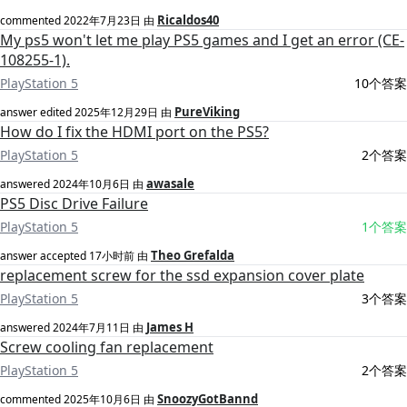
Ricaldos40
commented
2022年7月23日
由
My ps5 won't let me play PS5 games and I get an error (CE-
108255-1).
PlayStation 5
10个答案
PureViking
answer edited
2025年12月29日
由
How do I fix the HDMI port on the PS5?
PlayStation 5
2个答案
awasale
answered
2024年10月6日
由
PS5 Disc Drive Failure
PlayStation 5
1个答案
Theo Grefalda
answer accepted
17小时前
由
replacement screw for the ssd expansion cover plate
PlayStation 5
3个答案
James H
answered
2024年7月11日
由
Screw cooling fan replacement
PlayStation 5
2个答案
SnoozyGotBannd
commented
2025年10月6日
由