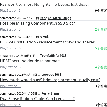
Ps5 won't turn on. No lights, no beeps. Just dead.
PlayStation 5
19个答案
Racquel Mccullough
commented
2026年7月2日
由
Possible Missing Component In SSD Slot?
PlayStation 5
2个答案
Nivek
commented
2023年8月5日
由
PS5 SSD installation - replacement screw and spacer
PlayStation 5
5个答案
Toonfaithful1983
answered
2023年10月11日
由
HDMI port : solder does not melt!
PlayStation 5
4个答案
Leooooo1061
commented
2026年5月11日
由
How much would a ps5 hdmi replacement usually cost?
PlayStation 5
3个答案
Perry Brian
commented
2026年1月26日
由
DualSense Ribbon-Cable: Can I replace it?
PlayStation 5
3个答案