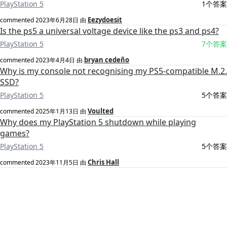
PlayStation 5
1个答案
Eezydoesit
commented
2023年6月28日
由
Is the ps5 a universal voltage device like the ps3 and ps4?
PlayStation 5
7个答案
bryan cedeño
commented
2023年4月4日
由
Why is my console not recognising my PS5-compatible M.2.
SSD?
PlayStation 5
5个答案
Voulted
commented
2025年1月13日
由
Why does my PlayStation 5 shutdown while playing
games?
PlayStation 5
5个答案
Chris Hall
commented
2023年11月5日
由