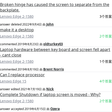
Broken hinge has caused the screen to separate from the
backplate.
Lenovo Edge 2-1580
3个答案
John
answer deleted
2022年9月4日
由
make it a desktop
Lenovo Edge 2-1580
2个答案
oldturkey03
commented
2019年8月23日
由
Laptop hardware between key board and screen fell apart
- cant close
Lenovo Edge 2-1580
1个答案
Brent Norris
commented
2019年8月19日
由
Can I replace processor
Lenovo Edge 15
4个答案
Nick
answer edited
2021年7月19日
由
Complete Shutdown if laptop screen is moved - Why?
Lenovo Edge 2-1580
2个答案
Ozera
answer accepted
2019年6月15日
由