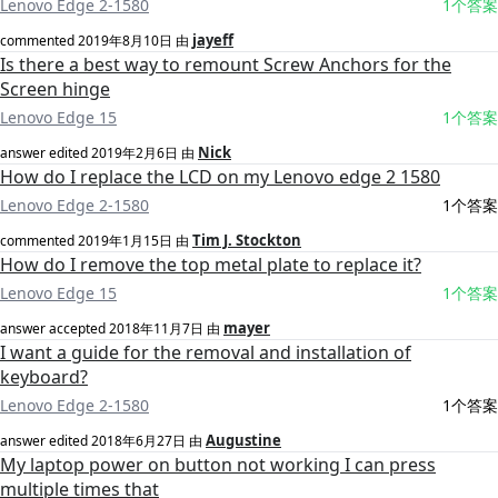
Lenovo Edge 2-1580
1个答案
jayeff
commented
2019年8月10日
由
Is there a best way to remount Screw Anchors for the
Screen hinge
Lenovo Edge 15
1个答案
Nick
answer edited
2019年2月6日
由
How do I replace the LCD on my Lenovo edge 2 1580
Lenovo Edge 2-1580
1个答案
Tim J. Stockton
commented
2019年1月15日
由
How do I remove the top metal plate to replace it?
Lenovo Edge 15
1个答案
mayer
answer accepted
2018年11月7日
由
I want a guide for the removal and installation of
keyboard?
Lenovo Edge 2-1580
1个答案
Augustine
answer edited
2018年6月27日
由
My laptop power on button not working I can press
multiple times that