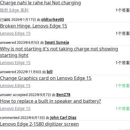
Charge nahi le rahe hai Not charging
联想 Edge 系列
1个答案
oldturkey03
已编辑
2026年1月17日
由
Broken Hinge, Lenovo Edge 15
Lenovo Edge 15
1个答案
Swati Suneja
answered
2023年6月5日
由
Why is not starting it's not taking charge not showing
starting light
Lenovo Edge 15
1个答案
bill
answered
2022年11月6日
由
Change Graphics card on Lenovo Edge 15
Lenovo Edge 15
1个答案
BenZ78
answer accepted
2022年9月7日
由
How to replace a built in speaker and battery?
Lenovo Edge 15
1个答案
John Carl Diaz
commented
2022年6月13日
由
Lenovo Edge 2-1580 digitizer screen