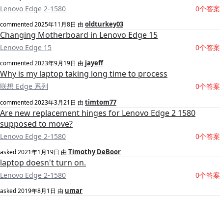
Lenovo Edge 2-1580
0个答案
oldturkey03
commented
2025年11月8日
由
Changing Motherboard in Lenovo Edge 15
Lenovo Edge 15
0个答案
jayeff
commented
2023年9月19日
由
Why is my laptop taking long time to process
联想 Edge 系列
0个答案
timtom77
commented
2023年3月21日
由
Are new replacement hinges for Lenovo Edge 2 1580
supposed to move?
Lenovo Edge 2-1580
0个答案
Timothy DeBoor
asked
2021年1月19日
由
laptop doesn't turn on.
Lenovo Edge 2-1580
0个答案
umar
asked
2019年8月1日
由