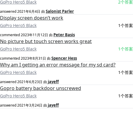
GoPro Hero5 Black
2个答案
Salonist Parler
answered
2021年6月4日
由
Display screen doesn’t work
GoPro Hero5 Black
1个答案
Peter Basis
commented
2023年11月12日
由
No picture but touch screen works great
GoPro Hero5 Black
1个答案
Spencer Hess
commented
2023年8月31日
由
Why am I getting an error message for my sd card?
GoPro Hero5 Black
1个答案
jayeff
answered
2021年6月23日
由
Gopro battery backdoor unscrewed
GoPro Hero5 Black
1个答案
jayeff
answered
2021年3月24日
由