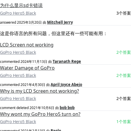
为什么显示sd卡错误
GoPro Hero5 Black
3个答案
Mitchell Jerry
answered
2025年3月20日
由
这是你语言的所有问题，但这里还有一些可能有用：
LCD Screen not working
GoPro Hero5 Black
2个答案
Taranath Rege
commented
2024年11月13日
由
Water Damage of GoPro
GoPro Hero5 Black
2个答案
April Joyce Abejo
commented
2021年4月30日
由
Why is my LCD Screen not working?
GoPro Hero5 Black
2个答案
bob bob
comment deleted
2021年10月6日
由
Why wont my GoPro Hero5 turn on?
GoPro Hero5 Black
1个答案
Paolo
commented
2021年2月13日
由