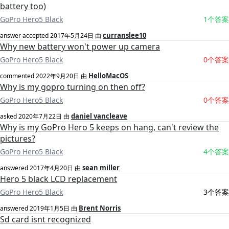
battery too)
GoPro Hero5 Black
1个答案
curranslee10
answer accepted
2017年5月24日
由
Why new battery won't power up camera
GoPro Hero5 Black
0个答案
HelloMacOS
commented
2022年9月20日
由
Why is my gopro turning on then off?
GoPro Hero5 Black
0个答案
daniel vancleave
asked
2020年7月22日
由
Why is my GoPro Hero 5 keeps on hang, can't review the
pictures?
GoPro Hero5 Black
4个答案
sean miller
answered
2017年4月20日
由
Hero 5 black LCD replacement
GoPro Hero5 Black
3个答案
Brent Norris
answered
2019年1月5日
由
Sd card isnt recognized