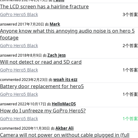
The LCD screen has a hairline fracture
GoPro Hero5 Black
3个答案
Mark
answered
2017年7月20日
由
Anyone know what this annoying audio noise is on hero 5
footage
GoPro Hero5 Black
2个答案
Zach Jess
answered
2018年8月9日
由
Will not detect or read and SD card
GoPro Hero5 Black
1个答案
woah its ezz
commented
2023年2月23日
由
Battery door replacement for hero5
GoPro Hero5 Black
1个答案
HelloMacOS
answered
2022年10月17日
由
How do I unfreeze my GoPro Hero5?
GoPro Hero5 Black
1个答案
Akbar Ali
commented
2020年11月30日
由
Camera will not power on without cable plugged in (full