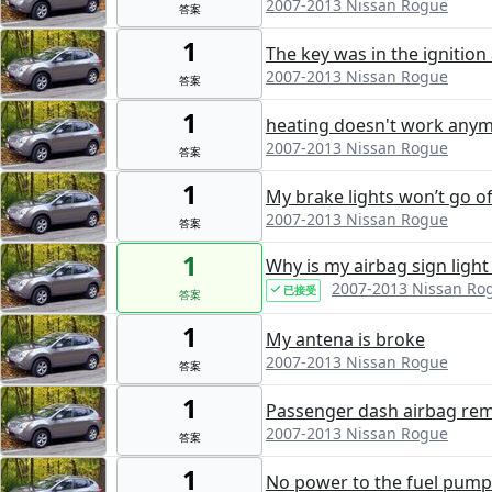
2007-2013 Nissan Rogue
答案
1
The key was in the ignition
2007-2013 Nissan Rogue
答案
1
heating doesn't work anymor
2007-2013 Nissan Rogue
答案
1
My brake lights won’t go of
2007-2013 Nissan Rogue
答案
1
Why is my airbag sign light
2007-2013 Nissan Ro
已接受
答案
1
My antena is broke
2007-2013 Nissan Rogue
答案
1
Passenger dash airbag remov
2007-2013 Nissan Rogue
答案
1
No power to the fuel pump