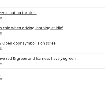
verse but no throttle.
ue
 cold when driving, nothing at idle!
ue
? Open door symbol is on scree
ue
ave red & green and harness have y&green
ue
e
ue