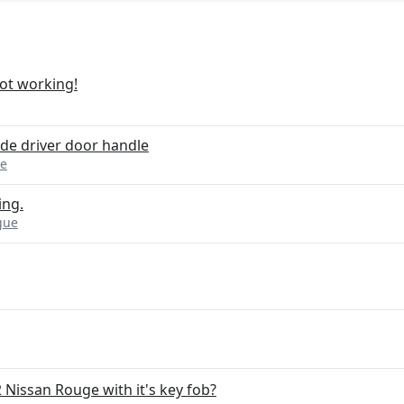
ot working!
de driver door handle
ue
ing.
gue
 Nissan Rouge with it's key fob?