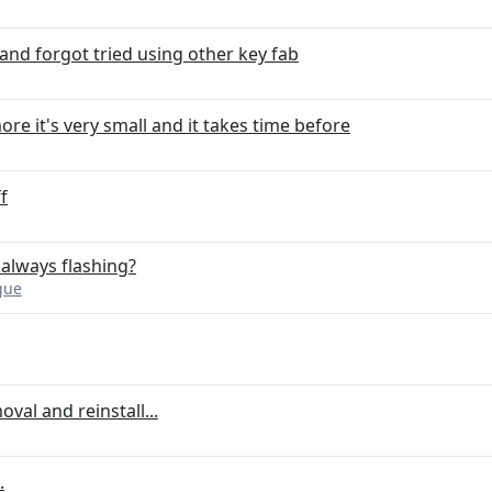
 and forgot tried using other key fab
e it's very small and it takes time before
f
 always flashing?
gue
al and reinstall...
.