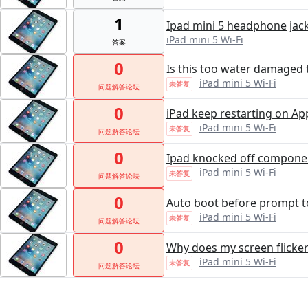
1
Ipad mini 5 headphone jac
iPad mini 5 Wi-Fi
答案
0
Is this too water damaged to
iPad mini 5 Wi-Fi
未答复
问题解答论坛
0
iPad keep restarting on Ap
iPad mini 5 Wi-Fi
未答复
问题解答论坛
0
Ipad knocked off componen
iPad mini 5 Wi-Fi
未答复
问题解答论坛
0
Auto boot before prompt t
iPad mini 5 Wi-Fi
未答复
问题解答论坛
0
Why does my screen flicker 
iPad mini 5 Wi-Fi
未答复
问题解答论坛