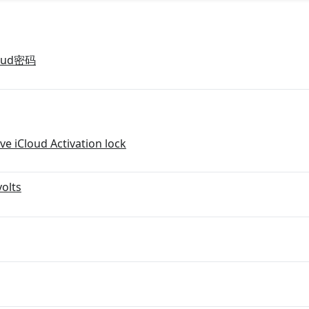
loud密码
e iCloud Activation lock
olts