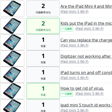
2
Are the iPad Mini 4 and Min
iPad mini 5 Wi-Fi
问题解答论坛
2
Kids put the iPad in the mi
iPad mini 5 Wi-Fi
已接受
问题解答论坛
1
Can you replace the charge
iPad mini 5 Wi-Fi
答案
1
Digitizer not working afte
iPad mini 5 Wi-Fi
答案
1
iPad turns on and off cons
iPad mini 5 Wi-Fi
答案
1
How to get rid of virus.
iPad mini 5 Wi-Fi
已接受
答案
1
ipad mini 5 touch id works
iPad mini 5 Wi-Fi
答案