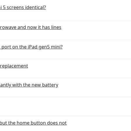
i 5 screens identical?
crowave and now it has lines
 port on the iPad gen5 mini?
r replacement
tantly with the new battery
 but the home button does not