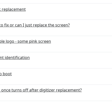
k replacement
 fix or can I just replace the screen?
ple logo - some pink screen
t identification
o boot
once turns off after digitizer replacement?