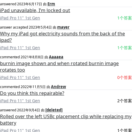
Erm
answered
2023年6月17日
由
iPad unavailable, I’m locked out
iPad Pro 11" 1st Gen
1个答案
mayer
answer accepted
2023年5月4日
由
Why my iPad got electricity sounds from the back of the
ipad?
iPad Pro 11" 1st Gen
1个答案
Aaaaea
commented
2021年8月8日
由
burnin image shown and when rotated burnin image
rotates too
iPad Pro 11" 1st Gen
0个答案
Andrew
commented
2022年11月5日
由
Do you think this repairable?
iPad Pro 11" 1st Gen
2个答案
[deleted]
answered
2022年9月4日
由
Rolled over the left USBc placement clip while replacing my
battery
iPad Pro 11" 1st Gen
1个答案