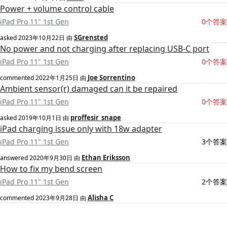
Power + volume control cable
iPad Pro 11" 1st Gen
0个答案
SGrensted
asked
2023年10月22日
由
No power and not charging after replacing USB-C port
iPad Pro 11" 1st Gen
0个答案
Joe Sorrentino
commented
2022年1月25日
由
Ambient sensor(r) damaged can it be repaired
iPad Pro 11" 1st Gen
0个答案
proffesir_snape
asked
2019年10月1日
由
iPad charging issue only with 18w adapter
iPad Pro 11" 1st Gen
3个答案
Ethan Eriksson
answered
2020年9月30日
由
How to fix my bend screen
iPad Pro 11" 1st Gen
2个答案
Alisha C
commented
2023年9月28日
由