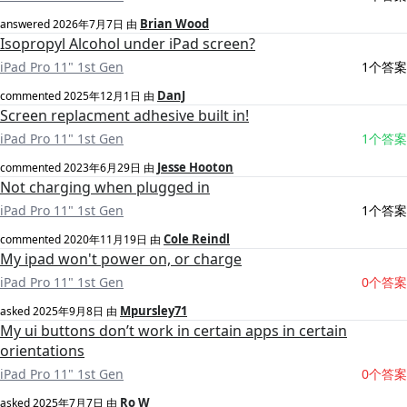
Brian Wood
answered
2026年7月7日
由
Isopropyl Alcohol under iPad screen?
iPad Pro 11" 1st Gen
1个答案
DanJ
commented
2025年12月1日
由
Screen replacment adhesive built in!
iPad Pro 11" 1st Gen
1个答案
Jesse Hooton
commented
2023年6月29日
由
Not charging when plugged in
iPad Pro 11" 1st Gen
1个答案
Cole Reindl
commented
2020年11月19日
由
My ipad won't power on, or charge
iPad Pro 11" 1st Gen
0个答案
Mpursley71
asked
2025年9月8日
由
My ui buttons don’t work in certain apps in certain
orientations
iPad Pro 11" 1st Gen
0个答案
Ro W
asked
2025年7月7日
由