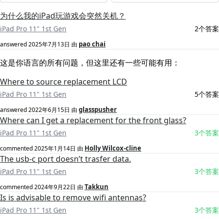
为什么我的iPad玩游戏会突然关机？
iPad Pro 11" 1st Gen
2个答案
pao chai
answered
2025年7月13日
由
这是你语言的所有问题，但这里还有一些可能有用：
Where to source replacement LCD
iPad Pro 11" 1st Gen
5个答案
glasspusher
answered
2022年6月15日
由
Where can I get a replacement for the front glass?
iPad Pro 11" 1st Gen
3个答案
Holly Wilcox-cline
commented
2025年1月14日
由
The usb-c port doesn’t trasfer data.
iPad Pro 11" 1st Gen
3个答案
Takkun
commented
2024年9月22日
由
Is is advisable to remove wifi antennas?
iPad Pro 11" 1st Gen
3个答案