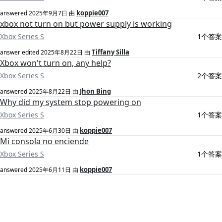
koppie007
answered
2025年9月7日
由
xbox not turn on but power supply is working
Xbox Series S
1个答案
Tiffany Silla
answer edited
2025年8月22日
由
Xbox won't turn on, any help?
Xbox Series S
2个答案
Jhon Bing
answered
2025年8月22日
由
Why did my system stop powering on
Xbox Series S
1个答案
koppie007
answered
2025年6月30日
由
Mi consola no enciende
Xbox Series S
1个答案
koppie007
answered
2025年6月11日
由