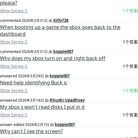
please?
Xbox Series S
1个答案
Killy728
commented
2026年3月31日
由
When booting up a game the xbox goes back to the
dashboard
Xbox Series S
1个答案
koppie007
commented
2026年3月31日
由
Why does my xbox turn on and right back off
Xbox Series S
1个答案
koppie007
answered
2026年3月29日
由
Need help identifying Buck ic
Xbox Series S
1个答案
Khushi Upadhyay
answered
2026年3月14日
由
My xbox s won't read disks I put in it
Xbox Series S
1个答案
koppie007
answer edited
2026年2月7日
由
Why can't I see the screen?