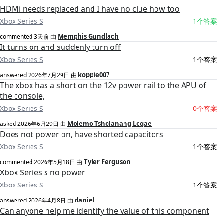
HDMi needs replaced and I have no clue how too
Xbox Series S
1个答案
Memphis Gundlach
commented
3天前
由
It turns on and suddenly turn off
Xbox Series S
1个答案
koppie007
answered
2026年7月29日
由
The xbox has a short on the 12v power rail to the APU of
the console,
Xbox Series S
0个答案
Molemo Tsholanang Legae
asked
2026年6月29日
由
Does not power on, have shorted capacitors
Xbox Series S
1个答案
Tyler Ferguson
commented
2026年5月18日
由
Xbox Series s no power
Xbox Series S
1个答案
daniel
answered
2026年4月8日
由
Can anyone help me identify the value of this component