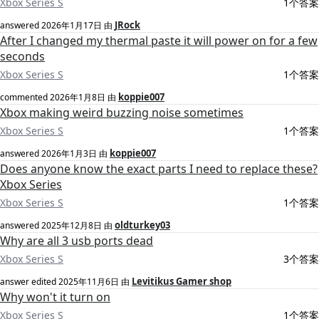
Xbox Series S
1个答案
JRock
answered
2026年1月17日
由
After I changed my thermal paste it will power on for a few
seconds
Xbox Series S
1个答案
koppie007
commented
2026年1月8日
由
Xbox making weird buzzing noise sometimes
Xbox Series S
1个答案
koppie007
answered
2026年1月3日
由
Does anyone know the exact parts I need to replace these?
Xbox Series
Xbox Series S
1个答案
oldturkey03
answered
2025年12月8日
由
Why are all 3 usb ports dead
Xbox Series S
3个答案
Levitikus Gamer shop
answer edited
2025年11月6日
由
Why won't it turn on
Xbox Series S
1个答案