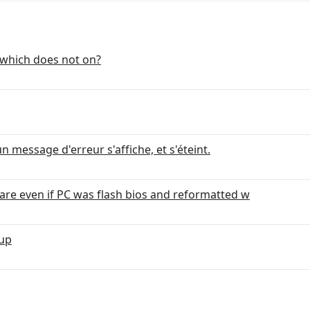
 which does not on?
message d'erreur s'affiche, et s'éteint.
e even if PC was flash bios and reformatted w
 up