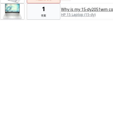
1
Why is my 15-dy2051wm co
HP 15 Laptop (15-dy)
答案