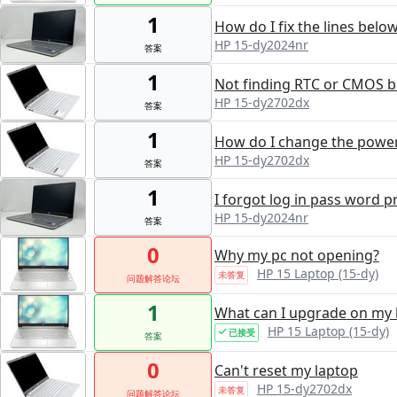
1
How do I fix the lines belo
HP 15-dy2024nr
答案
1
Not finding RTC or CMOS b
HP 15-dy2702dx
答案
1
How do I change the power
HP 15-dy2702dx
答案
1
I forgot log in pass word 
HP 15-dy2024nr
答案
0
Why my pc not opening?
HP 15 Laptop (15-dy)
未答复
问题解答论坛
1
What can I upgrade on my 
HP 15 Laptop (15-dy)
已接受
答案
0
Can't reset my laptop
HP 15-dy2702dx
未答复
问题解答论坛