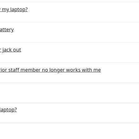
w my laptop?
attery
 jack out
prior staff member no longer works with me
laptop?