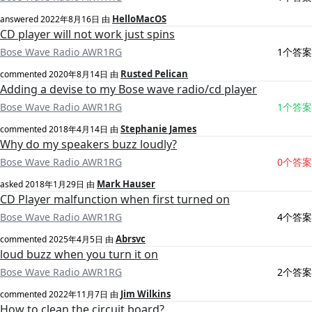
HelloMacOS
answered
2022年8月16日
由
CD player will not work just spins
Bose Wave Radio AWR1RG
1个答案
Rusted Pelican
commented
2020年8月14日
由
Adding a devise to my Bose wave radio/cd player
Bose Wave Radio AWR1RG
1个答案
Stephanie James
commented
2018年4月14日
由
Why do my speakers buzz loudly?
Bose Wave Radio AWR1RG
0个答案
Mark Hauser
asked
2018年1月29日
由
CD Player malfunction when first turned on
Bose Wave Radio AWR1RG
4个答案
Abrsvc
commented
2025年4月5日
由
loud buzz when you turn it on
Bose Wave Radio AWR1RG
2个答案
Jim Wilkins
commented
2022年11月7日
由
How to clean the circuit board?