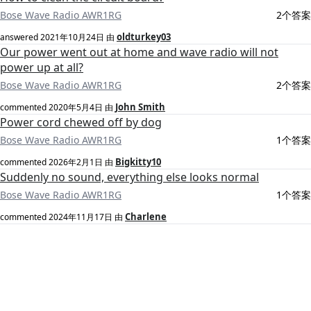
Bose Wave Radio AWR1RG
2个答案
oldturkey03
answered
2021年10月24日
由
Our power went out at home and wave radio will not
power up at all?
Bose Wave Radio AWR1RG
2个答案
John Smith
commented
2020年5月4日
由
Power cord chewed off by dog
Bose Wave Radio AWR1RG
1个答案
Bigkitty10
commented
2026年2月1日
由
Suddenly no sound, everything else looks normal
Bose Wave Radio AWR1RG
1个答案
Charlene
commented
2024年11月17日
由