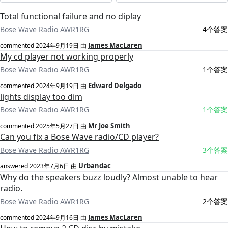
Total functional failure and no diplay
Bose Wave Radio AWR1RG
4个答案
James MacLaren
commented
2024年9月19日
由
My cd player not working properly
Bose Wave Radio AWR1RG
1个答案
Edward Delgado
commented
2024年9月19日
由
lights display too dim
Bose Wave Radio AWR1RG
1个答案
Mr Joe Smith
commented
2025年5月27日
由
Can you fix a Bose Wave radio/CD player?
Bose Wave Radio AWR1RG
3个答案
Urbandac
answered
2023年7月6日
由
Why do the speakers buzz loudly? Almost unable to hear
radio.
Bose Wave Radio AWR1RG
2个答案
James MacLaren
commented
2024年9月16日
由