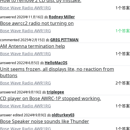
How to remove 2 CD disc by mistake.
Bose Wave Radio AWR1RG
1个答案
Rodney Miller
answered
2020年11月16日
由
Bose awrcc2 radio not turning on
Bose Wave Radio AWR1RG
1个答案
GREG PITTMAN
commented
2025年2月15日
由
AM Antenna termination help
Bose Wave Radio AWR1RG
1个答案
HelloMacOS
answered
2022年6月5日
由
Unit seems frozen, all displays lite, no reaction from
buttons
Bose Wave Radio AWR1RG
2个答案
triplegee
answered
2024年9月19日
由
CD player on Bose AWRC-1P stopped working.
Bose Wave Radio AWR1RG
1个答案
oldturkey03
answer edited
2024年9月9日
由
Bose Speaker noise sounds like Thunder
Bose Wave Radio AWR1RG
1个答案