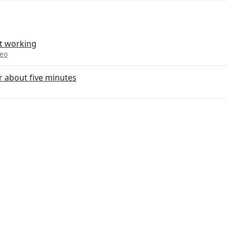
t working
veo
r about five minutes