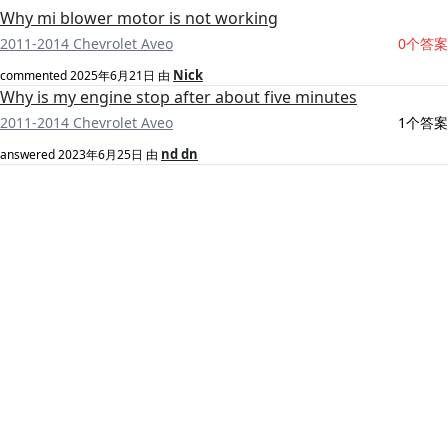
Why mi blower motor is not working
2011-2014 Chevrolet Aveo
0个答案
Nick
commented
2025年6月21日
由
Why is my engine stop after about five minutes
2011-2014 Chevrolet Aveo
1个答案
nd dn
answered
2023年6月25日
由