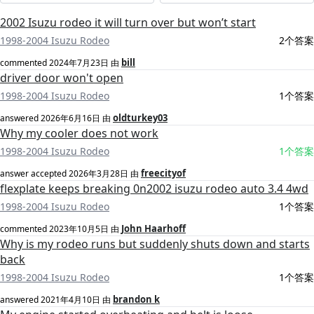
2002 Isuzu rodeo it will turn over but won’t start
1998-2004 Isuzu Rodeo
2个答案
bill
commented
2024年7月23日
由
driver door won't open
1998-2004 Isuzu Rodeo
1个答案
oldturkey03
answered
2026年6月16日
由
Why my cooler does not work
1998-2004 Isuzu Rodeo
1个答案
freecityof
answer accepted
2026年3月28日
由
flexplate keeps breaking 0n2002 isuzu rodeo auto 3.4 4wd
1998-2004 Isuzu Rodeo
1个答案
John Haarhoff
commented
2023年10月5日
由
Why is my rodeo runs but suddenly shuts down and starts
back
1998-2004 Isuzu Rodeo
1个答案
brandon k
answered
2021年4月10日
由