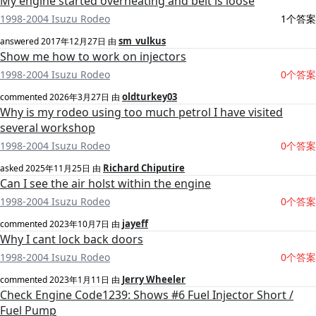
My engine started overheating and belt is loose
1998-2004 Isuzu Rodeo
1个答案
sm_vulkus
answered
2017年12月27日
由
Show me how to work on injectors
1998-2004 Isuzu Rodeo
0个答案
oldturkey03
commented
2026年3月27日
由
Why is my rodeo using too much petrol I have visited
several workshop
1998-2004 Isuzu Rodeo
0个答案
Richard Chiputire
asked
2025年11月25日
由
Can I see the air holst within the engine
1998-2004 Isuzu Rodeo
0个答案
jayeff
commented
2023年10月7日
由
Why I cant lock back doors
1998-2004 Isuzu Rodeo
0个答案
Jerry Wheeler
commented
2023年1月11日
由
Check Engine Code1239: Shows #6 Fuel Injector Short /
Fuel Pump