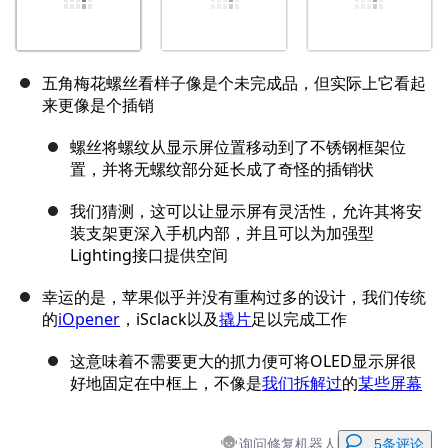
五角梅花螺丝看样子像是个未完成品，但实际上它看起
来更像是个插销
螺丝将螺纹从显示屏位置移动到了不锈钢框架位
置，并将无螺纹部分延长成了奇怪的插销状
我们猜测，这可以让显示屏有灵活性，允许其将安
装支架更深入手机内部，并且可以为加强型
Lighting接口提供空间
幸运的是，苹果似乎并没有重构过多的设计，我们传统
的
iOpener
，iSclack以及
撬片
足以完成工作
这意味着不需要更大的抓力便可将OLED显示屏很
好地固定在中框上，不像是
我们拆解过
的
某些屏幕
询问修复机器人
5条评论