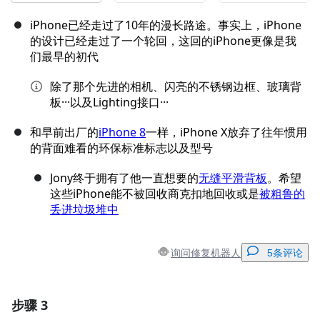
iPhone已经走过了10年的漫长路途。事实上，iPhone
的设计已经走过了一个轮回，这回的iPhone更像是我
们最早的初代
除了那个先进的相机、闪亮的不锈钢边框、玻璃背
板···以及Lighting接口···
和早前出厂的
iPhone 8
一样，iPhone X放弃了往年惯用
的背面难看的环保标准标志以及型号
Jony终于拥有了他一直想要的
无缝平滑背板
。希望
这些iPhone能不被回收商克扣地回收或是
被粗鲁的
丢进垃圾堆中
询问修复机器人
5条评论
步骤 3
添加一条评论