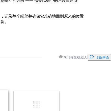
意螺丝的方向 —— 需要以微小的角度重新安
中，记录每个螺丝并确保它准确地回到原来的位置
设备。
询问修复机器人
6条评论
添加一条评论
取消
发帖评论