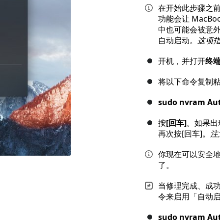
在开始此步骤之前，
功能会让 Mac
中也可能会被意
自动启动。
这项指
开机，并打开
终
将以下命令复制
sudo nvram Au
按
[回车]
。如果出
再次按[回车]。
注
你现在可以安全地
了。
当修理完成、成功
令来启用「自动
sudo nvram Au