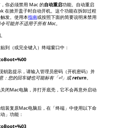
你必须禁用 Mac 的
自动重启
功能。自动重启
Book 在掀开盖子时自动开机。这个功能在拆卸过程
外触发。使用本
指南
或按照下面的简要说明来禁用
令可能并不适用于所有 Mac。
端
。
粘贴到（或完全键入）终端窗口中：
toBoot=%00
现钥匙提示，请输入管理员密码（开机密码）并
意：您的回车键也可能标有「⏎」或
return
。
关闭Mac电脑，并打开底壳，它不会再意外启动
组装复原Mac电脑后，在「终端」中使用以下命
启动」功能：
toBoot=%03