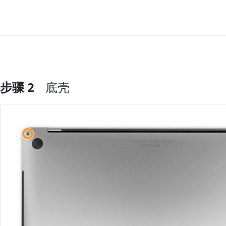
步骤 2
底壳
添加评论