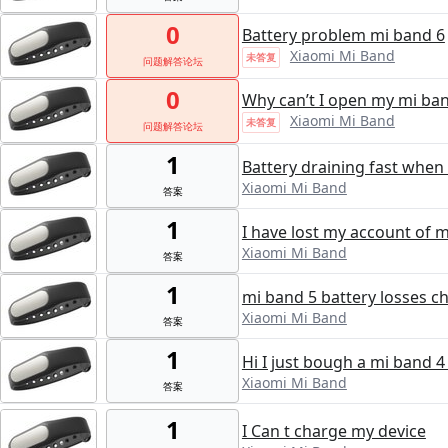
0
Battery problem mi band 6
Xiaomi Mi Band
未答复
问题解答论坛
0
Why can’t I open my mi ban
Xiaomi Mi Band
未答复
问题解答论坛
1
Battery draining fast when I
Xiaomi Mi Band
答案
1
I have lost my account of 
Xiaomi Mi Band
答案
1
mi band 5 battery losses c
Xiaomi Mi Band
答案
1
Hi I just bough a mi band 4
Xiaomi Mi Band
答案
1
I Can t charge my device