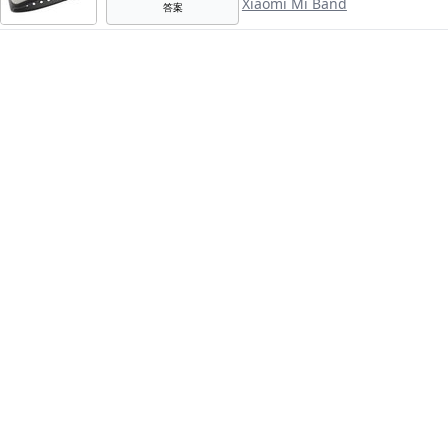
Xiaomi Mi Band
答案