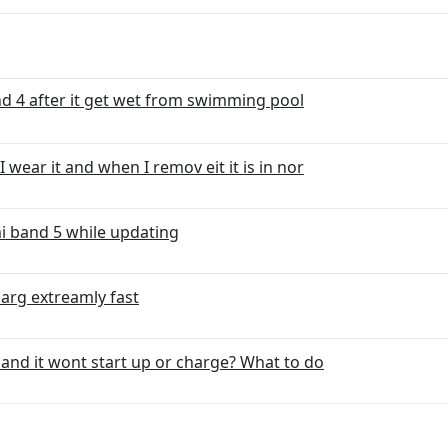
d 4 after it get wet from swimming pool
 wear it and when I remov eit it is in nor
mi band 5 while updating
harg extreamly fast
 and it wont start up or charge? What to do