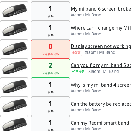
1
My mi band 6 screen broke
Xiaomi Mi Band
答案
1
Where can l change my Mi 
Xiaomi Mi Band
答案
0
Display screen not workin
Xiaomi Mi Band
未答复
问题解答论坛
2
Can you fix my mi band 5 s
Xiaomi Mi Band
已接受
问题解答论坛
1
Why is my mi band 4 screen
Xiaomi Mi Band
答案
1
Can the battery be replace
Xiaomi Mi Band
答案
1
Can my Redmi smart band 
Xiaomi Mi Band
答案