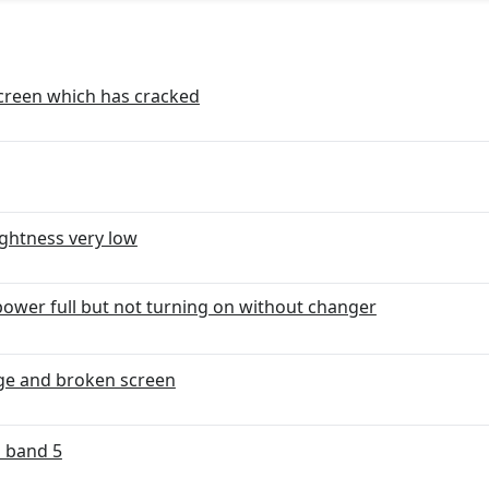
screen which has cracked
ghtness very low
wer full but not turning on without changer
ge and broken screen
i band 5