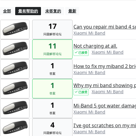
全部
最有帮助的
未答复的
最新
17
Can you repair mi band 4 
Xiaomi Mi Band
问题解答论坛
11
Not charging at all.
Xiaomi Mi Band
已接受
问题解答论坛
1
How to fix my miband 2 bri
Xiaomi Mi Band
答案
1
Why my mi band showing po
Xiaomi Mi Band
已接受
答案
1
Mi-Band 5 got water dama
Xiaomi Mi Band
答案
4
I've got scratches on my m
Xiaomi Mi Band
问题解答论坛