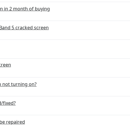
n in 2 month of buying
Band 5 cracked screen
g
creen
 not turning on?
d/fixed?
be repaired