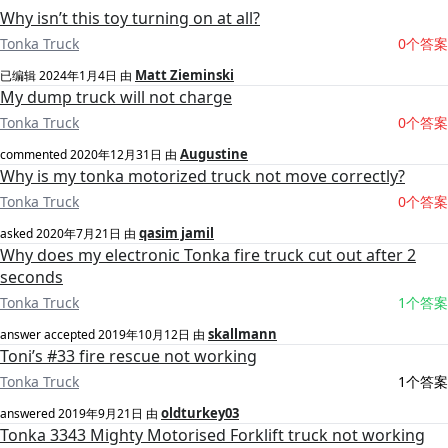
Why isn’t this toy turning on at all?
Tonka Truck
0个答案
Matt Zieminski
已编辑
2024年1月4日
由
My dump truck will not charge
Tonka Truck
0个答案
Augustine
commented
2020年12月31日
由
Why is my tonka motorized truck not move correctly?
Tonka Truck
0个答案
qasim jamil
asked
2020年7月21日
由
Why does my electronic Tonka fire truck cut out after 2
seconds
Tonka Truck
1个答案
skallmann
answer accepted
2019年10月12日
由
Toni’s #33 fire rescue not working
Tonka Truck
1个答案
oldturkey03
answered
2019年9月21日
由
Tonka 3343 Mighty Motorised Forklift truck not working