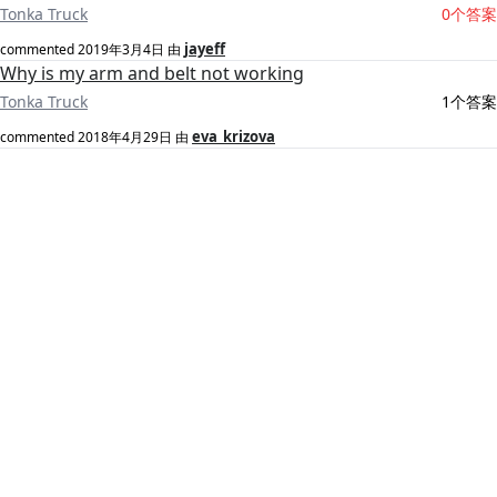
Tonka Truck
0个答案
jayeff
commented
2019年3月4日
由
Why is my arm and belt not working
Tonka Truck
1个答案
eva_krizova
commented
2018年4月29日
由