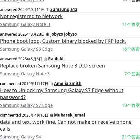
Sumsung a13
answered
2024年9月11日
由
Not registered to Network
Samsung Galaxy Note II
11个答案
Jobyzo Jobyzo
answered
2025年8月28日
由
Phone boot loop, Custom binary blocked by FRP lock.
Samsung Galaxy S6 Edge
16个答案
Rajib Ali
answered
2025年5月6日
由
Replace broken Samsung Note 3 LCD screen
Samsung Galaxy Note 3
7个答案
Amelia Smith
commented
2019年1月17日
由
How to Unlock my Samsung Galaxy S7 Edge without
password?
Samsung Galaxy S7 Edge
10个答案
Mubarek Jemal
commented
2026年4月15日
由
data and text work fine. Can not make or receive phone
calls
Samsung Galaxy S4
21个答案