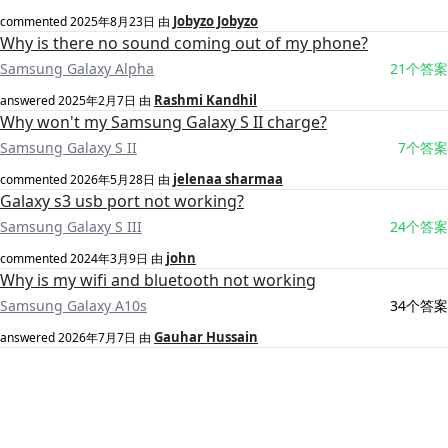
Jobyzo Jobyzo
commented
2025年8月23日
由
Why is there no sound coming out of my phone?
Samsung Galaxy Alpha
21个答案
Rashmi Kandhil
answered
2025年2月7日
由
Why won't my Samsung Galaxy S II charge?
Samsung Galaxy S II
7个答案
jelenaa sharmaa
commented
2026年5月28日
由
Galaxy s3 usb port not working?
Samsung Galaxy S III
24个答案
john
commented
2024年3月9日
由
Why is my wifi and bluetooth not working
Samsung Galaxy A10s
34个答案
Gauhar Hussain
answered
2026年7月7日
由