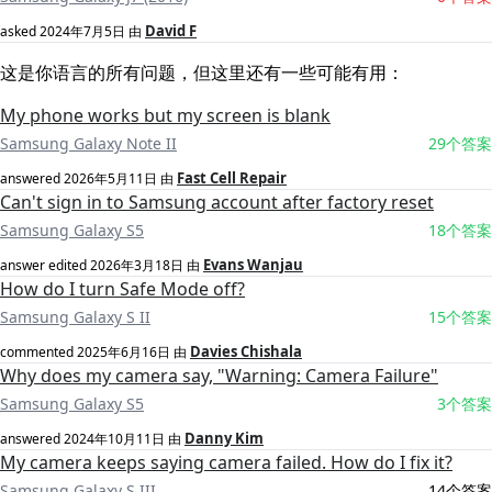
David F
asked
2024年7月5日
由
这是你语言的所有问题，但这里还有一些可能有用：
My phone works but my screen is blank
Samsung Galaxy Note II
29个答案
Fast Cell Repair
answered
2026年5月11日
由
Can't sign in to Samsung account after factory reset
Samsung Galaxy S5
18个答案
Evans Wanjau
answer edited
2026年3月18日
由
How do I turn Safe Mode off?
Samsung Galaxy S II
15个答案
Davies Chishala
commented
2025年6月16日
由
Why does my camera say, "Warning: Camera Failure"
Samsung Galaxy S5
3个答案
Danny Kim
answered
2024年10月11日
由
My camera keeps saying camera failed. How do I fix it?
Samsung Galaxy S III
14个答案