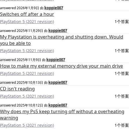
koppie007
answered
2026年1月9日
由
Switches off after a hour
PlayStation 5 (2021 revision)
1个答案
koppie007
answered
2025年11月29日
由
My Playstation is overheating and shutting down. Would
you be able to
PlayStation 5 (2021 revision)
1个答案
koppie007
answered
2025年11月9日
由
How to make my external memory drive your main drive
PlayStation 5 (2021 revision)
1个答案
koppie007
answered
2025年10月13日
由
CD isn't reading
PlayStation 5 (2021 revision)
1个答案
koppie007
answered
2025年10月12日
由
Why does my Ps5 keep turning off without a overheating
warning
PlayStation 5 (2021 revision)
1个答案