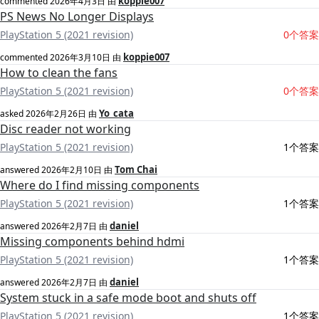
koppie007
commented
2026年4月3日
由
PS News No Longer Displays
PlayStation 5 (2021 revision)
0个答案
koppie007
commented
2026年3月10日
由
How to clean the fans
PlayStation 5 (2021 revision)
0个答案
Yo_cata
asked
2026年2月26日
由
Disc reader not working
PlayStation 5 (2021 revision)
1个答案
Tom Chai
answered
2026年2月10日
由
Where do I find missing components
PlayStation 5 (2021 revision)
1个答案
daniel
answered
2026年2月7日
由
Missing components behind hdmi
PlayStation 5 (2021 revision)
1个答案
daniel
answered
2026年2月7日
由
System stuck in a safe mode boot and shuts off
PlayStation 5 (2021 revision)
1个答案