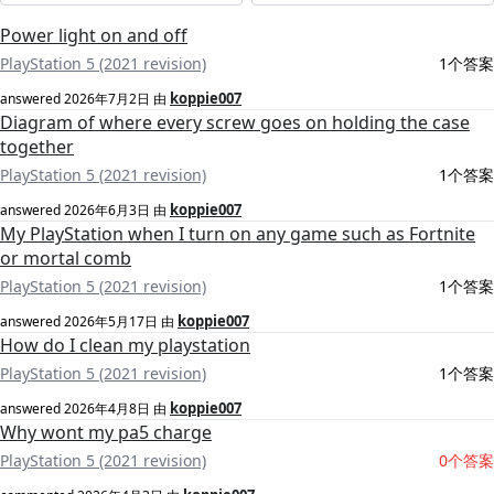
Power light on and off
PlayStation 5 (2021 revision)
1个答案
koppie007
answered
2026年7月2日
由
Diagram of where every screw goes on holding the case
together
PlayStation 5 (2021 revision)
1个答案
koppie007
answered
2026年6月3日
由
My PlayStation when I turn on any game such as Fortnite
or mortal comb
PlayStation 5 (2021 revision)
1个答案
koppie007
answered
2026年5月17日
由
How do I clean my playstation
PlayStation 5 (2021 revision)
1个答案
koppie007
answered
2026年4月8日
由
Why wont my pa5 charge
PlayStation 5 (2021 revision)
0个答案