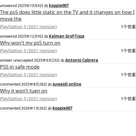
koppie007
answered
2025年10月6日
由
The ps5 does little static on the TV and it changes on how I
move the
PlayStation 5 (2021 revision)
1个答案
Kalman Grof-Tisza
answered
2025年12月9日
由
Why won't my ps5 turn on
PlayStation 5 (2021 revision)
1个答案
Antonio Cabrera
answer unaccepted
2025年9月23日
由
PS5 in safe mode
PlayStation 5 (2021 revision)
1个答案
suwaidi online
commented
2025年8月28日
由
Why it won’t tuen on
PlayStation 5 (2021 revision)
1个答案
koppie007
commented
2026年1月26日
由