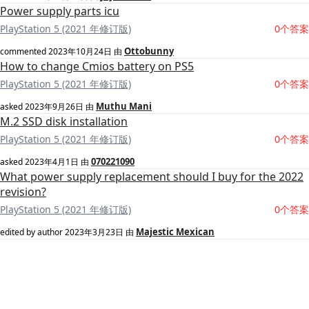
Power supply parts icu
PlayStation 5 (2021 年修订版)
0个答案
Ottobunny
commented
2023年10月24日
由
How to change Cmios battery on PS5
PlayStation 5 (2021 年修订版)
0个答案
Muthu Mani
asked
2023年9月26日
由
M.2 SSD disk installation
PlayStation 5 (2021 年修订版)
0个答案
070221090
asked
2023年4月1日
由
What power supply replacement should I buy for the 2022
revision?
PlayStation 5 (2021 年修订版)
0个答案
Majestic Mexican
edited by author
2023年3月23日
由