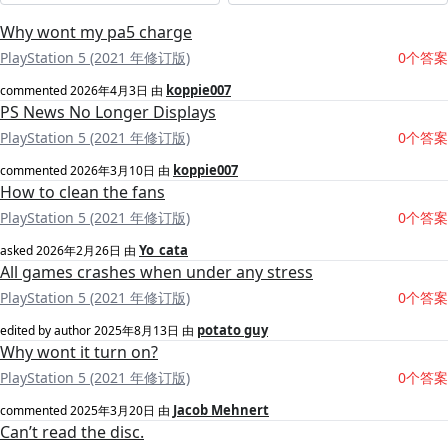
Why wont my pa5 charge
PlayStation 5 (2021 年修订版)
0个答案
koppie007
commented
2026年4月3日
由
PS News No Longer Displays
PlayStation 5 (2021 年修订版)
0个答案
koppie007
commented
2026年3月10日
由
How to clean the fans
PlayStation 5 (2021 年修订版)
0个答案
Yo_cata
asked
2026年2月26日
由
All games crashes when under any stress
PlayStation 5 (2021 年修订版)
0个答案
potato guy
edited by author
2025年8月13日
由
Why wont it turn on?
PlayStation 5 (2021 年修订版)
0个答案
Jacob Mehnert
commented
2025年3月20日
由
Can’t read the disc.