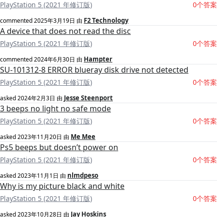
PlayStation 5 (2021 年修订版)
0个答案
F2 Technology
commented
2025年3月19日
由
A device that does not read the disc
PlayStation 5 (2021 年修订版)
0个答案
Hampter
commented
2024年6月30日
由
SU-101312-8 ERROR blueray disk drive not detected
PlayStation 5 (2021 年修订版)
0个答案
Jesse Steenport
asked
2024年2月3日
由
3 beeps no light no safe mode
PlayStation 5 (2021 年修订版)
0个答案
Me Mee
asked
2023年11月20日
由
Ps5 beeps but doesn’t power on
PlayStation 5 (2021 年修订版)
0个答案
nlmdpeso
asked
2023年11月1日
由
Why is my picture black and white
PlayStation 5 (2021 年修订版)
0个答案
Jay Hoskins
asked
2023年10月28日
由