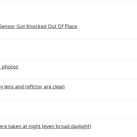
Sensor Got Knocked Out Of Place
k photos
 lens and reflctor are clean
were taken at night (even broad daylight)