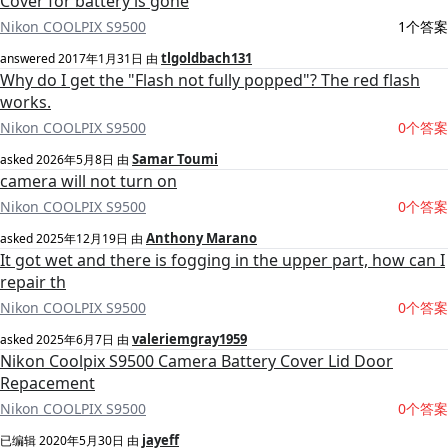
Cover for battery is gone
Nikon COOLPIX S9500
1个答案
tlgoldbach131
answered
2017年1月31日
由
Why do I get the "Flash not fully popped"? The red flash
works.
Nikon COOLPIX S9500
0个答案
Samar Toumi
asked
2026年5月8日
由
camera will not turn on
Nikon COOLPIX S9500
0个答案
Anthony Marano
asked
2025年12月19日
由
It got wet and there is fogging in the upper part, how can I
repair th
Nikon COOLPIX S9500
0个答案
valeriemgray1959
asked
2025年6月7日
由
Nikon Coolpix S9500 Camera Battery Cover Lid Door
Repacement
Nikon COOLPIX S9500
0个答案
jayeff
已编辑
2020年5月30日
由