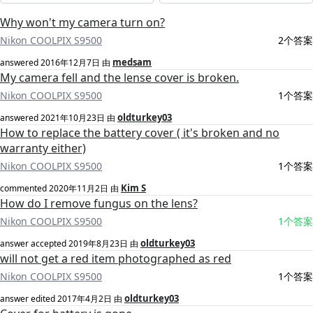
Why won't my camera turn on?
Nikon COOLPIX S9500
2个答案
medsam
answered
2016年12月7日
由
My camera fell and the lense cover is broken.
Nikon COOLPIX S9500
1个答案
oldturkey03
answered
2021年10月23日
由
How to replace the battery cover ( it's broken and no
warranty either)
Nikon COOLPIX S9500
1个答案
Kim S
commented
2020年11月2日
由
How do I remove fungus on the lens?
Nikon COOLPIX S9500
1个答案
oldturkey03
answer accepted
2019年8月23日
由
will not get a red item photographed as red
Nikon COOLPIX S9500
1个答案
oldturkey03
answer edited
2017年4月2日
由