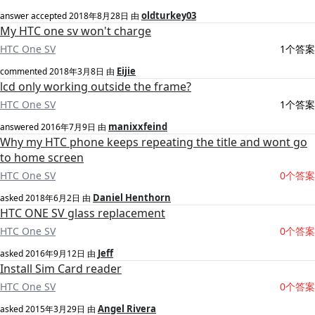
oldturkey03
answer accepted
2018年8月28日
由
My HTC one sv won't charge
HTC One SV
1个答案
Eijie
commented
2018年3月8日
由
lcd only working outside the frame?
HTC One SV
1个答案
manixxfeind
answered
2016年7月9日
由
Why my HTC phone keeps repeating the title and wont go
to home screen
HTC One SV
0个答案
Daniel Henthorn
asked
2018年6月2日
由
HTC ONE SV glass replacement
HTC One SV
0个答案
Jeff
asked
2016年9月12日
由
Install Sim Card reader
HTC One SV
0个答案
Angel Rivera
asked
2015年3月29日
由