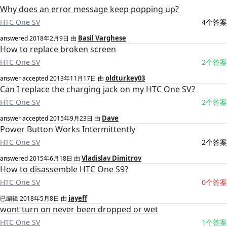
Why does an error message keep popping up?
HTC One SV
4个答案
Basil Varghese
answered
2018年2月9日
由
How to replace broken screen
HTC One SV
2个答案
oldturkey03
answer accepted
2013年11月17日
由
Can I replace the charging jack on my HTC One SV?
HTC One SV
2个答案
Dave
answer accepted
2015年9月23日
由
Power Button Works Intermittently
HTC One SV
2个答案
Vladislav Dimitrov
answered
2015年6月18日
由
How to disassemble HTC One S9?
HTC One SV
0个答案
jayeff
已编辑
2018年5月8日
由
wont turn on never been dropped or wet
HTC One SV
1个答案