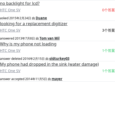
no backlight for lcd?
HTC One SV
0个答案
Duane
asked
2015年2月24日
由
looking for a replacement digitizer
HTC One SV
3个答案
Tom van Mil
answered
2013年7月8日
由
Why is my phone not loading
HTC One SV
1个答案
oldturkey03
answer deleted
2016年2月15日
由
My phone had dropped in the sink (water damage)
HTC One SV
1个答案
mayer
answer accepted
2014年11月5日
由