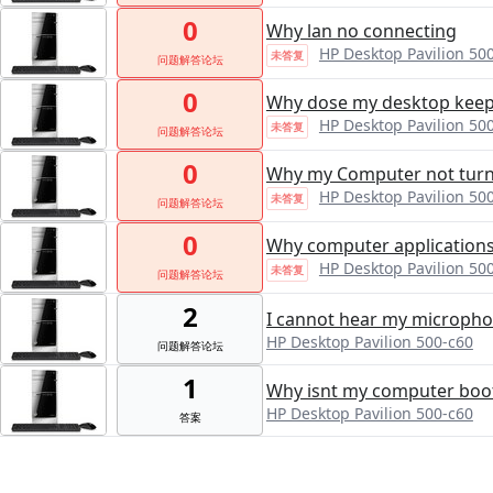
0
Why lan no connecting
HP Desktop Pavilion 50
未答复
问题解答论坛
0
Why dose my desktop keep
HP Desktop Pavilion 50
未答复
问题解答论坛
0
Why my Computer not turn 
HP Desktop Pavilion 50
未答复
问题解答论坛
0
Why computer applications
HP Desktop Pavilion 50
未答复
问题解答论坛
2
I cannot hear my microph
HP Desktop Pavilion 500-c60
问题解答论坛
1
Why isnt my computer boo
HP Desktop Pavilion 500-c60
答案