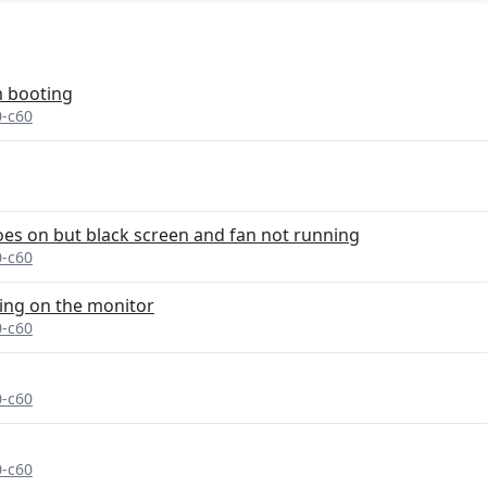
m booting
0-c60
s on but black screen and fan not running
0-c60
ing on the monitor
0-c60
0-c60
0-c60