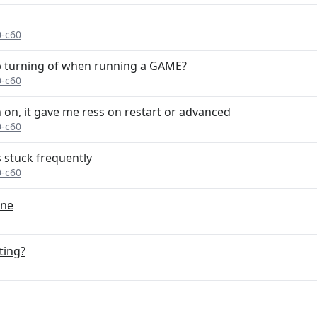
0-c60
 turning of when running a GAME?
0-c60
on, it gave me ress on restart or advanced
0-c60
 stuck frequently
0-c60
one
ting?