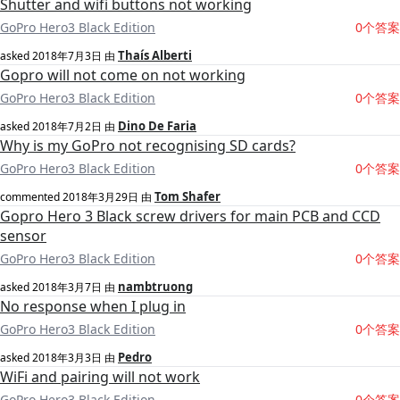
Shutter and wifi buttons not working
GoPro Hero3 Black Edition
0个答案
Thaís Alberti
asked
2018年7月3日
由
Gopro will not come on not working
GoPro Hero3 Black Edition
0个答案
Dino De Faria
asked
2018年7月2日
由
Why is my GoPro not recognising SD cards?
GoPro Hero3 Black Edition
0个答案
Tom Shafer
commented
2018年3月29日
由
Gopro Hero 3 Black screw drivers for main PCB and CCD
sensor
GoPro Hero3 Black Edition
0个答案
nambtruong
asked
2018年3月7日
由
No response when I plug in
GoPro Hero3 Black Edition
0个答案
Pedro
asked
2018年3月3日
由
WiFi and pairing will not work
GoPro Hero3 Black Edition
0个答案