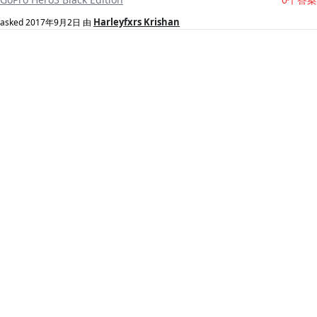
Harleyfxrs Krishan
asked
2017年9月2日
由