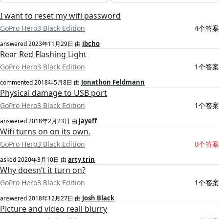
I want to reset my wifi password
GoPro Hero3 Black Edition
4个答案
ibcho
answered
2023年11月29日
由
Rear Red Flashing Light
GoPro Hero3 Black Edition
1个答案
Jonathon Feldmann
commented
2018年5月8日
由
Physical damage to USB port
GoPro Hero3 Black Edition
1个答案
jayeff
answered
2018年2月23日
由
Wifi turns on on its own.
GoPro Hero3 Black Edition
0个答案
arty trin
asked
2020年3月10日
由
Why doesn’t it turn on?
GoPro Hero3 Black Edition
1个答案
Josh Black
answered
2018年12月27日
由
Picture and video reall blurry