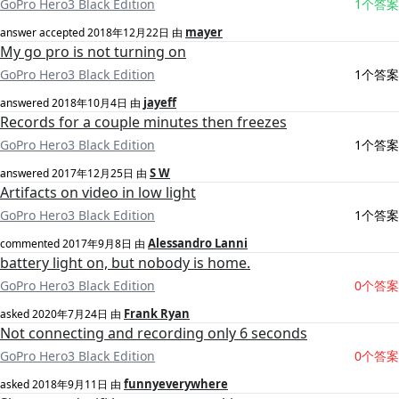
GoPro Hero3 Black Edition
1个答案
mayer
answer accepted
2018年12月22日
由
My go pro is not turning on
GoPro Hero3 Black Edition
1个答案
jayeff
answered
2018年10月4日
由
Records for a couple minutes then freezes
GoPro Hero3 Black Edition
1个答案
S W
answered
2017年12月25日
由
Artifacts on video in low light
GoPro Hero3 Black Edition
1个答案
Alessandro Lanni
commented
2017年9月8日
由
battery light on, but nobody is home.
GoPro Hero3 Black Edition
0个答案
Frank Ryan
asked
2020年7月24日
由
Not connecting and recording only 6 seconds
GoPro Hero3 Black Edition
0个答案
funnyeverywhere
asked
2018年9月11日
由