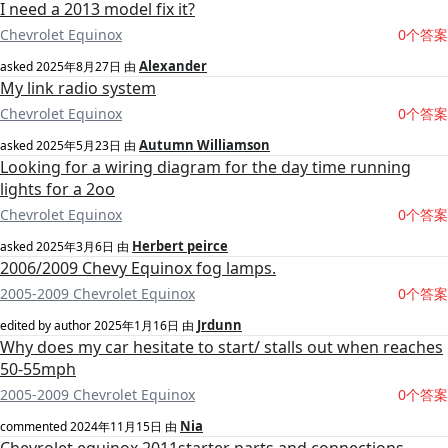
I need a 2013 model fix it?
Chevrolet Equinox
0个答案
Alexander
asked
2025年8月27日
由
My link radio system
Chevrolet Equinox
0个答案
Autumn Williamson
asked
2025年5月23日
由
Looking for a wiring diagram for the day time running
lights for a 2oo
Chevrolet Equinox
0个答案
Herbert peirce
asked
2025年3月6日
由
2006/2009 Chevy Equinox fog lamps.
2005-2009 Chevrolet Equinox
0个答案
Jrdunn
edited by author
2025年1月16日
由
Why does my car hesitate to start/ stalls out when reaches
50-55mph
2005-2009 Chevrolet Equinox
0个答案
Nia
commented
2024年11月15日
由