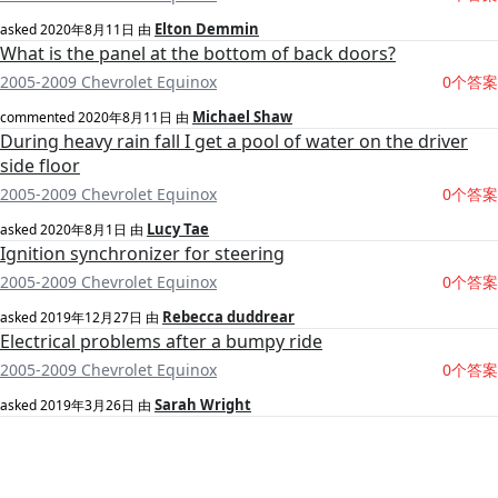
Elton Demmin
asked
2020年8月11日
由
What is the panel at the bottom of back doors?
2005-2009 Chevrolet Equinox
0个答案
Michael Shaw
commented
2020年8月11日
由
During heavy rain fall I get a pool of water on the driver
side floor
2005-2009 Chevrolet Equinox
0个答案
Lucy Tae
asked
2020年8月1日
由
Ignition synchronizer for steering
2005-2009 Chevrolet Equinox
0个答案
Rebecca duddrear
asked
2019年12月27日
由
Electrical problems after a bumpy ride
2005-2009 Chevrolet Equinox
0个答案
Sarah Wright
asked
2019年3月26日
由