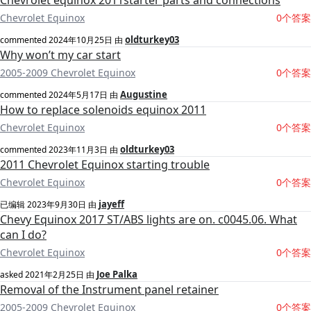
Chevrolet equinox 2011starter parts and connections
Chevrolet Equinox
0个答案
oldturkey03
commented
2024年10月25日
由
Why won’t my car start
2005-2009 Chevrolet Equinox
0个答案
Augustine
commented
2024年5月17日
由
How to replace solenoids equinox 2011
Chevrolet Equinox
0个答案
oldturkey03
commented
2023年11月3日
由
2011 Chevrolet Equinox starting trouble
Chevrolet Equinox
0个答案
jayeff
已编辑
2023年9月30日
由
Chevy Equinox 2017 ST/ABS lights are on. c0045.06. What
can I do?
Chevrolet Equinox
0个答案
Joe Palka
asked
2021年2月25日
由
Removal of the Instrument panel retainer
2005-2009 Chevrolet Equinox
0个答案