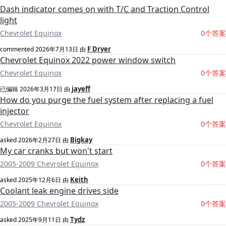
Dash indicator comes on with T/C and Traction Control
light
Chevrolet Equinox
0个答案
F Dryer
commented
2026年7月13日
由
Chevrolet Equinox 2022 power window switch
Chevrolet Equinox
0个答案
jayeff
已编辑
2026年3月17日
由
How do you purge the fuel system after replacing a fuel
injector
Chevrolet Equinox
0个答案
Bigkay
asked
2026年2月27日
由
My car cranks but won't start
2005-2009 Chevrolet Equinox
0个答案
Keith
asked
2025年12月6日
由
Coolant leak engine drives side
2005-2009 Chevrolet Equinox
0个答案
Tydz
asked
2025年9月11日
由