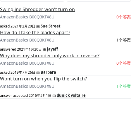
Swingline Shredder won't turn on
AmazonBasics B00Q3KFX8U
0个答案
Sue Street
asked
2021年2月20日
由
How do I take the blades apart?
AmazonBasics B00Q3KFX8U
1个答案
jayeff
answered
2021年1月20日
由
Why does my shredder only work in reverse?
AmazonBasics B00Q3KFX8U
0个答案
Barbara
asked
2019年7月26日
由
Wont turn on when you flip the switch?
AmazonBasics B00Q3KFX8U
1个答案
dunick voltaire
answer accepted
2016年5月1日
由