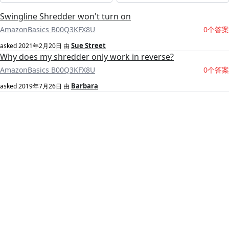
Swingline Shredder won't turn on
AmazonBasics B00Q3KFX8U
0个答案
Sue Street
asked
2021年2月20日
由
Why does my shredder only work in reverse?
AmazonBasics B00Q3KFX8U
0个答案
Barbara
asked
2019年7月26日
由